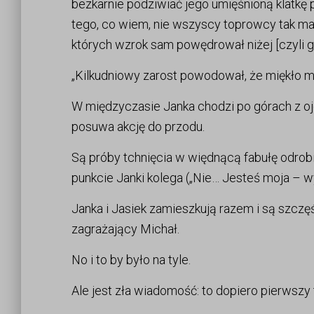
bezkarnie podziwiać jego umięśnioną klatkę p
tego, co wiem, nie wszyscy toprowcy tak mają
których wzrok sam powędrował niżej [czyli g
„Kilkudniowy zarost powodował, że miękło mi [
W międzyczasie Janka chodzi po górach z ojc
posuwa akcję do przodu.
Są próby tchnięcia w więdnącą fabułę odrobi
punkcie Janki kolega („Nie… Jesteś moja – w
Janka i Jasiek zamieszkują razem i są szczęśl
zagrażający Michał.
No i to by było na tyle.
Ale jest zła wiadomość: to dopiero pierwszy