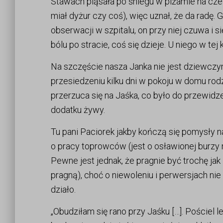
Stawach pląsała po śniegu w piżamie na cześ
miał dyżur czy coś), więc uznał, że da radę
obserwacji w szpitalu, on przy niej czuwa i s
bólu po stracie, coś się dzieje. U niego w tej 
Na szczęście nasza Janka nie jest dziewczyn
przesiedzeniu kilku dni w pokoju w domu rodzi
przerzuca się na Jaśka, co było do przewidzen
dodatku żywy.
Tu pani Paciorek jakby kończą się pomysły n
o pracy toprowców (jest o osławionej burzy 
Pewne jest jednak, że pragnie być trochę ja
pragną), choć o niewoleniu i perwersjach ni
działo.
„Obudziłam się rano przy Jaśku […]. Pościel