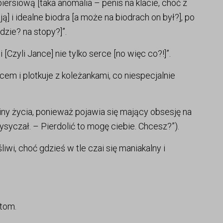
iersiową [taka anomalia – penis na klacie, choć z
] i idealne biodra [a może na biodrach on był?], po
dzie? na stopy?]”.
Czyli Jance] nie tylko serce [no więc co?!]”.
em i plotkuje z koleżankami, co niespecjalnie
ny życia, ponieważ pojawia się mający obsesję na
ysyczał. – Pierdolić to mogę ciebie. Chcesz?”).
iwi, choć gdzieś w tle czai się maniakalny i
 tom.