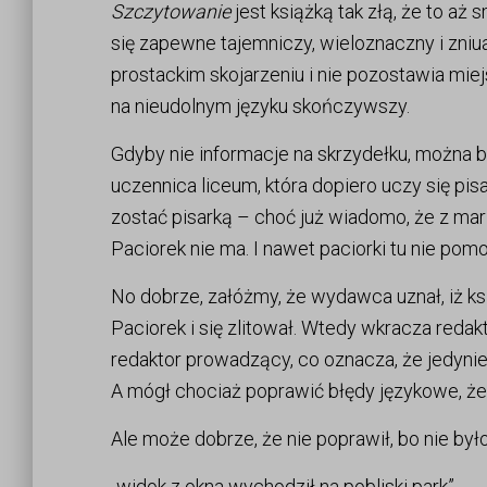
Szczytowanie
jest książką tak złą, że to aż
się zapewne tajemniczy, wieloznaczny i zniu
prostackim skojarzeniu i nie pozostawia miej
na nieudolnym języku skończywszy.
Gdyby nie informacje na skrzydełku, można b
uczennica liceum, która dopiero uczy się pi
zostać pisarką – choć już wiadomo, że z marzeń
Paciorek nie ma. I nawet paciorki tu nie pom
No dobrze, załóżmy, że wydawca uznał, iż ks
Paciorek i się zlitował. Wtedy wkracza redaktor
redaktor prowadzący, co oznacza, że jedynie r
A mógł chociaż poprawić błędy językowe, żeby
Ale może dobrze, że nie poprawił, bo nie by
„widok z okna wychodził na pobliski park”