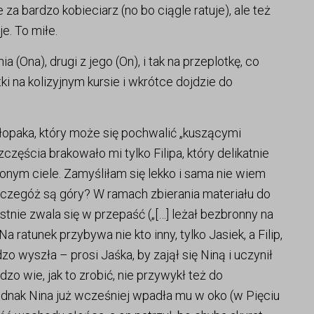
 za bardzo kobieciarz (no bo ciągle ratuje), ale też
je. To miłe.
a (Ona), drugi z jego (On), i tak na przeplotkę, co
i na kolizyjnym kursie i wkrótce dojdzie do
łopaka, który może się pochwalić „kuszącymi
ęścia brakowało mi tylko Filipa, który delikatnie
nym ciele. Zamyśliłam się lekko i sama nie wiem
 czegóż są góry? W ramach zbierania materiału do
ystnie zwala się w przepaść („[…] leżał bezbronny na
 ratunek przybywa nie kto inny, tylko Jasiek, a Filip,
o wyszła – prosi Jaśka, by zajął się Niną i uczynił
rdzo wie, jak to zrobić, nie przywykł też do
 jednak Nina już wcześniej wpadła mu w oko (w Pięciu