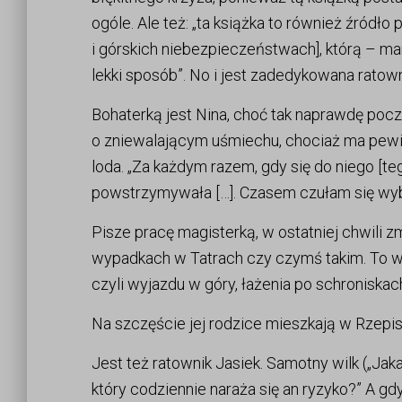
ogóle. Ale też: „ta książka to również źródło
i górskich niebezpieczeństwach], którą – m
lekki sposób”. No i jest zadedykowana ra
Bohaterką jest Nina, choć tak naprawdę pocz
o zniewalającym uśmiechu, chociaż ma pewie
loda. „Za każdym razem, gdy się do niego [te
powstrzymywała […]. Czasem czułam się wyb
Pisze pracę magisterką, w ostatniej chwili zm
wypadkach w Tatrach czy czymś takim. To 
czyli wyjazdu w góry, łażenia po schroniskach
Na szczęście jej rodzice mieszkają w Rzepis
Jest też ratownik Jasiek. Samotny wilk („Ja
który codziennie naraża się an ryzyko?” A gd