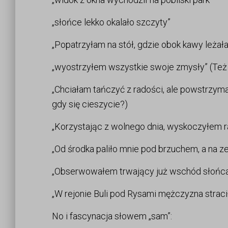
„słońce lekko okalało szczyty”
„Popatrzyłam na stół, gdzie obok kawy leżał
„wyostrzyłem wszystkie swoje zmysły” (Też 
„Chciałam tańczyć z radości, ale powstrzym
gdy się cieszycie?)
„Korzystając z wolnego dnia, wyskoczyłem 
„Od środka paliło mnie pod brzuchem, a na z
„Obserwowałem trwający już wschód słońca
„W rejonie Buli pod Rysami mężczyzna straci
No i fascynacja słowem „sam”: