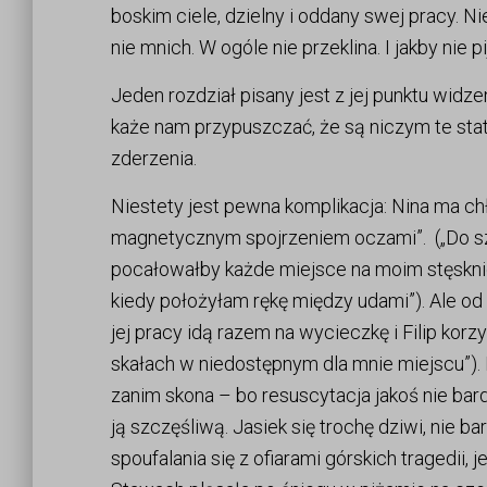
boskim ciele, dzielny i oddany swej pracy. Nie
nie mnich. W ogóle nie przeklina. I jakby nie pi
Jeden rozdział pisany jest z jej punktu widzeni
każe nam przypuszczać, że są niczym te statk
zderzenia.
Niestety jest pewna komplikacja: Nina ma ch
magnetycznym spojrzeniem oczami”. („Do szcz
pocałowałby każde miejsce na moim stęsknio
kiedy położyłam rękę między udami”). Ale od
jej pracy idą razem na wycieczkę i Filip korz
skałach w niedostępnym dla mnie miejscu”). Na
zanim skona – bo resuscytacja jakoś nie bardz
ją szczęśliwą. Jasiek się trochę dziwi, nie ba
spoufalania się z ofiarami górskich tragedii,