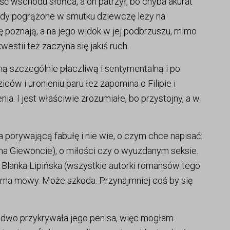
ć wschodu słońca, a on patrzył, bo chyba akurat
. Gdy pogrążone w smutku dziewczę leży na
ię poznają, a na jego widok w jej podbrzuszu, mimo
kwestii też zaczyna się jakiś ruch.
ą szczególnie płaczliwą i sentymentalną i po
ców i uronieniu paru łez zapomina o Filipie i
ia. I jest właściwie zrozumiałe, bo przystojny, a w
a porywającą fabułę i nie wie, o czym chce napisać:
na Giewoncie), o miłości czy o wyuzdanym seksie.
k Blanka Lipińska (wszystkie autorki romansów tego
e ma mowy. Może szkoda. Przynajmniej coś by się
 ledwo przykrywała jego penisa, więc mogłam