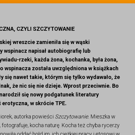
CZNA, CZYLI SZCZYTOWANIE
órskiej wreszcie zamieniła się w wąski
y wspinacz napisał autobiografię lub
wywiadu-rzeki, każda żona, kochanka, była żona,
o wspinacza została uwzględniona w książkach
y się nawet takie, którym się tylko wydawało, że
nak, że nic się nie dzieje. Wprost przeciwnie. Bo
narodził się nowy podgatunek literatury
 erotyczna, w skrócie TPE.
iorek, autorka powieści
Szczytowanie.
Mieszka w
, fotografuje, kocha naturę. Kocha też chyba rycerzy
nowiła oddać hołd im, ich ciężkiej pracy i etosowi w