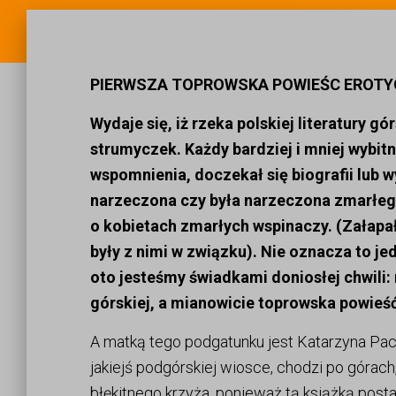
PIERWSZA TOPROWSKA POWIEŚC EROTY
Wydaje się, iż rzeka polskiej literatury g
strumyczek. Każdy bardziej i mniej wybitn
wspomnienia, doczekał się biografii lub 
narzeczona czy była narzeczona zmarłeg
o kobietach zmarłych wspinaczy. (Załapał
były z nimi w związku). Nie oznacza to jed
oto jesteśmy świadkami doniosłej chwili: 
górskiej, a mianowicie toprowska powieść
A matką tego podgatunku jest Katarzyna Pac
jakiejś podgórskiej wiosce, chodzi po górach
błękitnego krzyża, ponieważ tą książką posta