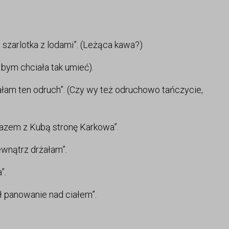
a szarlotka z lodami”. (Leżąca kawa?)
bym chciała tak umieć).
ałam ten odruch”. (Czy wy też odruchowo tańczycie,
razem z Kubą stronę Karkowa”.
ewnątrz drżałam”.
”.
ł panowanie nad ciałem”.