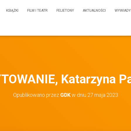
KSIĄŻKI
FILM I TEATR
FELIETONY
AKTUALNOŚCI
WYWIADY
TOWANIE, Katarzyna Pa
Opublikowano przez
GDK
w dniu
27 maja 2023