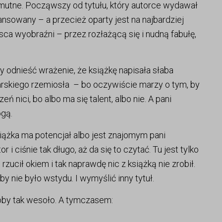
 smutne. Począwszy od tytułu, który autorce wydawał
ansowany – a przecież oparty jest na najbardziej
sca wyobraźni – przez rozłażącą się i nudną fabułę,
y odnieść wrażenie, że książkę napisała słaba
sarskiego rzemiosła – bo oczywiście marzy o tym, by
 nici, bo albo ma się talent, albo nie. A pani
ogą.
iążka ma potencjał albo jest znajomym pani
 i ciśnie tak długo, aż da się to czytać. Tu jest tylko
zucił okiem i tak naprawdę nic z książką nie zrobił.
 nie było wstydu. I wymyślić inny tytuł.
łoby tak wesoło. A tymczasem: