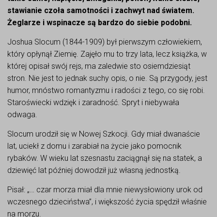
stawianie czoła samotności i zachwyt nad światem.
Żeglarze i wspinacze są bardzo do siebie podobni.
Joshua Slocum (1844-1909) był pierwszym człowiekiem,
który opłynął Ziemię. Zajęło mu to trzy lata, lecz książka, w
której opisał swój rejs, ma zaledwie sto osiemdziesiąt
stron. Nie jest to jednak suchy opis, o nie. Są przygody, jest
humor, mnóstwo romantyzmu i radości z tego, co się robi.
Staroświecki wdzięk i zaradność. Spryt i niebywała
odwaga.
Slocum urodził się w Nowej Szkocji. Gdy miał dwanaście
lat, uciekł z domu i zarabiał na życie jako pomocnik
rybaków. W wieku lat szesnastu zaciągnął się na statek, a
dziewięć lat później dowodził już własną jednostką.
Pisał: „… czar morza miał dla mnie niewysłowiony urok od
wczesnego dzieciństwa”, i większość życia spędził właśnie
na morzu.