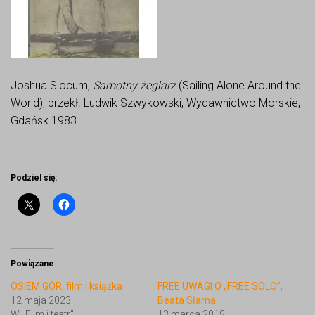
Joshua Slocum,
Samotny żeglarz
(Sailing Alone Around the
World), przekł. Ludwik Szwykowski, Wydawnictwo Morskie,
Gdańsk 1983.
Podziel się:
Powiązane
OSIEM GÓR, film i książka
FREE UWAGI O „FREE SOLO”,
12 maja 2023
Beata Słama
W „Film i teatr"
13 marca 2019