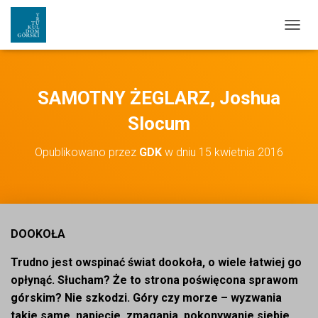
PRZEŁ
SAMOTNY ŻEGLARZ, Joshua
Slocum
Opublikowano przez
GDK
w dniu
15 kwietnia 2016
DOOKOŁA
Trudno jest owspinać świat dookoła, o wiele łatwiej go
opłynąć. Słucham? Że to strona poświęcona sprawom
górskim? Nie szkodzi. Góry czy morze – wyzwania
takie same, napięcie, zmagania, pokonywanie siebie,