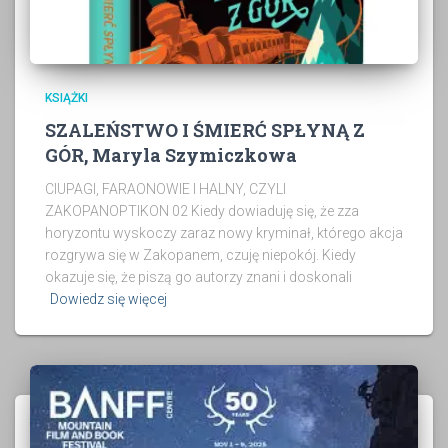
KSIĄŻKI
SZALEŃSTWO I ŚMIERĆ SPŁYNĄ Z
GÓR, Maryla Szymiczkowa
CIUPAGI, FARAONOWIE I HALNY, CZYLI
ZAKOPANOPTIKON 02 Kiedy dowiaduję się, że zza
horyzontu wyskoczy zaraz nowy kryminał, którego akcja
rozgrywa się w Zakopanem, czuję niepokój. Kiedy
okazuje się, że piszą go autorzy znani i doskonali
Dowiedz się więcej