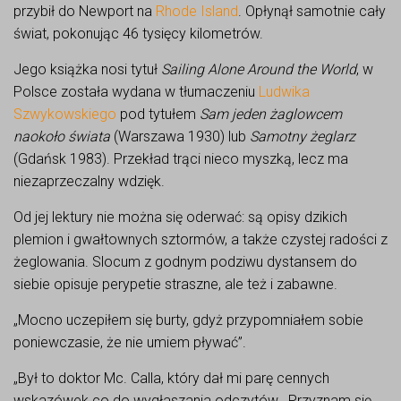
przybił do Newport na
Rhode Island
. Opłynął samotnie cały
świat, pokonując 46 tysięcy kilometrów.
Jego książka nosi tytuł
Sailing Alone Around the World
, w
Polsce została wydana w tłumaczeniu
Ludwika
Szwykowskiego
pod tytułem
Sam jeden żaglowcem
naokoło świata
(Warszawa 1930) lub
Samotny żeglarz
(Gdańsk 1983). Przekład trąci nieco myszką, lecz ma
niezaprzeczalny wdzięk.
Od jej lektury nie można się oderwać: są opisy dzikich
plemion i gwałtownych sztormów, a także czystej radości z
żeglowania. Slocum z godnym podziwu dystansem do
siebie opisuje perypetie straszne, ale też i zabawne.
„Mocno uczepiłem się burty, gdyż przypomniałem sobie
poniewczasie, że nie umiem pływać”.
„Był to doktor Mc. Calla, który dał mi parę cennych
wskazówek co do wygłaszania odczytów. Przyznam się,