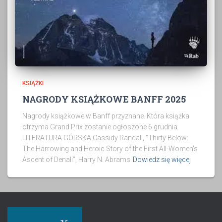
KSIĄŻKI
NAGRODY KSIĄŻKOWE BANFF 2025
Nagrody książkowe w Banff przyznane. Która książka
otrzyma Grand Prix zostanie ogłoszone 6 grudnia.
LITERATURA GÓRSKA Cassidy Randall, “Thirty Below:
The Harrowing and Heroic Story of the First All-Women’s
Ascent of Denali”, Harry N. Abrams
Dowiedz się więcej