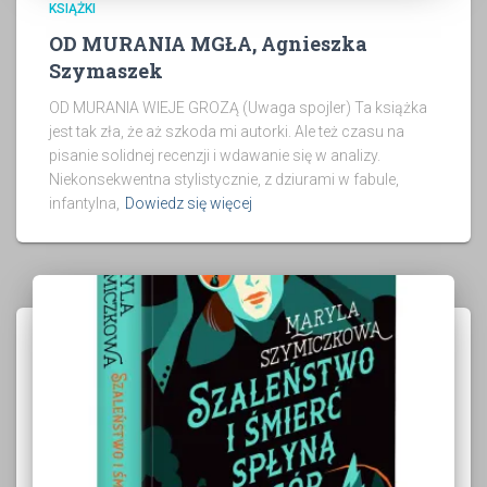
KSIĄŻKI
OD MURANIA MGŁA, Agnieszka
Szymaszek
OD MURANIA WIEJE GROZĄ (Uwaga spojler) Ta książka
jest tak zła, że aż szkoda mi autorki. Ale też czasu na
pisanie solidnej recenzji i wdawanie się w analizy.
Niekonsekwentna stylistycznie, z dziurami w fabule,
infantylna,
Dowiedz się więcej