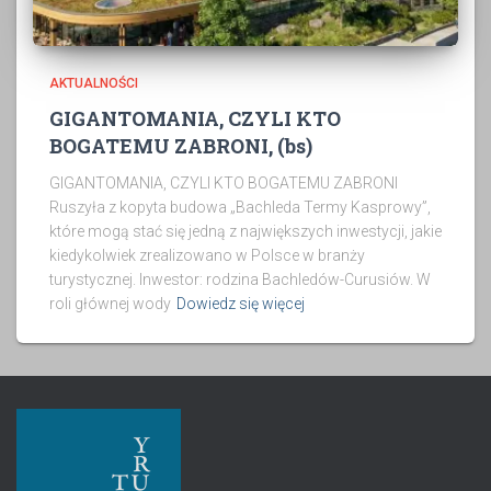
AKTUALNOŚCI
GIGANTOMANIA, CZYLI KTO
BOGATEMU ZABRONI, (bs)
GIGANTOMANIA, CZYLI KTO BOGATEMU ZABRONI
Ruszyła z kopyta budowa „Bachleda Termy Kasprowy”,
które mogą stać się jedną z największych inwestycji, jakie
kiedykolwiek zrealizowano w Polsce w branży
turystycznej. Inwestor: rodzina Bachledów-Curusiów. W
roli głównej wody
Dowiedz się więcej