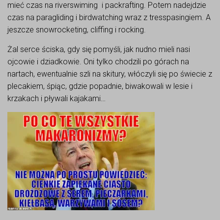
mieć czas na riverswiming i packrafting. Potem nadejdzie
czas na paragliding i birdwatching wraz z tresspasingiem. A
jeszcze snowrocketing, cliffing i rocking.
Żal serce ściska, gdy się pomyśli, jak nudno mieli nasi
ojcowie i dziadkowie. Oni tylko chodzili po górach na
nartach, ewentualnie szli na skitury, włóczyli się po świecie z
plecakiem, śpiąc, gdzie popadnie, biwakowali w lesie i
krzakach i pływali kajakami…