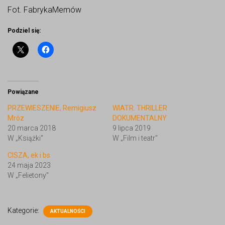
Fot. FabrykaMemów
Podziel się:
Powiązane
PRZEWIESZENIE, Remigiusz
WIATR. THRILLER
Mróz
DOKUMENTALNY
20 marca 2018
9 lipca 2019
W „Książki"
W „Film i teatr"
CISZA, ek i bs
24 maja 2023
W „Felietony"
Kategorie:
AKTUALNOŚCI