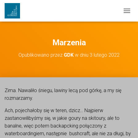
PRZEŁ
Marzenia
Opublikowano przez
GDK
w dniu
3 lutego 2022
Zima. Nawaliło śniegu, lawiny lecą pod górkę, a my się
rozmarzamy.
Ach, pojechałoby się w teren, dzicz… Najpierw
zastanowilibyśmy się, w jakie goury na skitoury, ale to
banalne, więc potem backapcking połączony z
waterboardingiem, następnie bushcraft, ale nie za długi, by