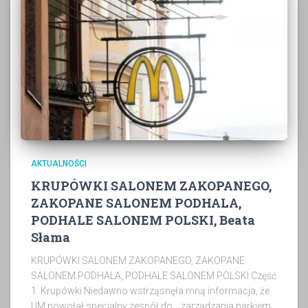
AKTUALNOŚCI
KRUPÓWKI SALONEM ZAKOPANEGO,
ZAKOPANE SALONEM PODHALA,
PODHALE SALONEM POLSKI, Beata
Słama
KRUPÓWKI SALONEM ZAKOPANEGO, ZAKOPANE
SALONEM PODHALA, PODHALE SALONEM POLSKI Część
1. Krupówki Niedawno wstrząsnęła mną informacja, że
UM powołał specjalny zespół do… zarządzania parkiem