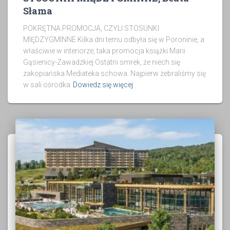
Słama
POKRĘTNA PROMOCJA, CZYLI STOSUNKI
MIĘDZYGMINNE Kilka dni temu odbyła się w Poroninie, a
właściwie w interiorze, taka promocja książki Marii
Gąsienicy-Zawadzkiej Ostatni smrek, że niech się
zakopiańska Mediateka schowa. Najpierw zebraliśmy się
w sali ośrodka
Dowiedz się więcej