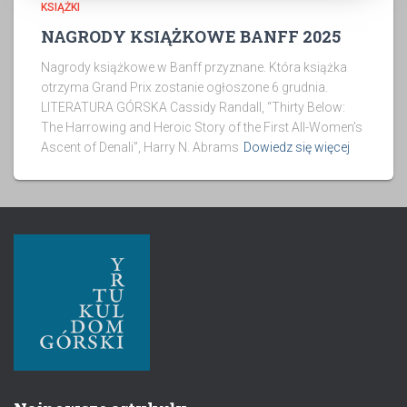
KSIĄŻKI
NAGRODY KSIĄŻKOWE BANFF 2025
Nagrody książkowe w Banff przyznane. Która książka
otrzyma Grand Prix zostanie ogłoszone 6 grudnia.
LITERATURA GÓRSKA Cassidy Randall, “Thirty Below:
The Harrowing and Heroic Story of the First All-Women’s
Ascent of Denali”, Harry N. Abrams
Dowiedz się więcej