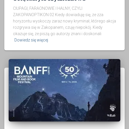
CIUPAGI, FARAONOWIE I HALNY, CZYLI
ZAKOPANOPTIKON 02 Kiedy dowiaduję się, że zza
horyzontu wyskoczy zaraz nowy kryminał, którego akcja
rozgrywa się w Zakopanem, czuję niepokój. Kiedy
okazuje się, że piszą go autorzy znani i doskonali
Dowiedz się więcej