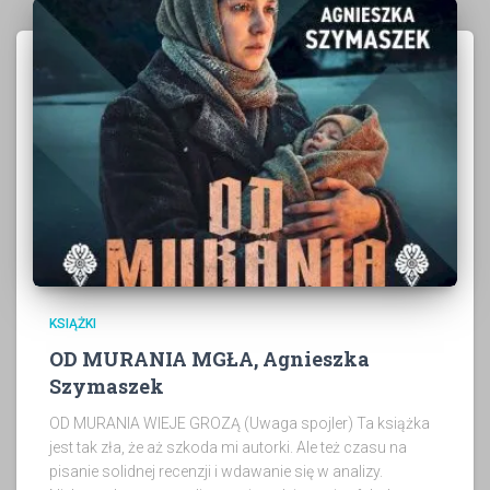
KSIĄŻKI
OD MURANIA MGŁA, Agnieszka
Szymaszek
OD MURANIA WIEJE GROZĄ (Uwaga spojler) Ta książka
jest tak zła, że aż szkoda mi autorki. Ale też czasu na
pisanie solidnej recenzji i wdawanie się w analizy.