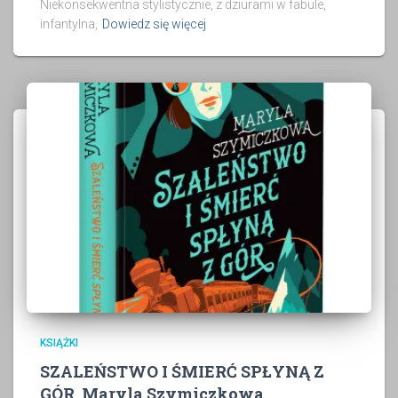
Niekonsekwentna stylistycznie, z dziurami w fabule,
infantylna,
Dowiedz się więcej
KSIĄŻKI
SZALEŃSTWO I ŚMIERĆ SPŁYNĄ Z
GÓR, Maryla Szymiczkowa