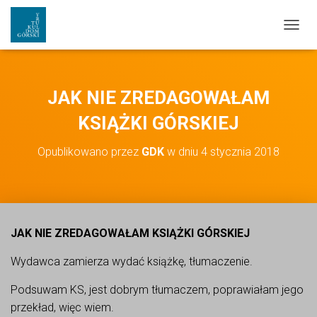
PRZEŁ
JAK NIE ZREDAGOWAŁAM
KSIĄŻKI GÓRSKIEJ
Opublikowano przez
GDK
w dniu
4 stycznia 2018
JAK NIE ZREDAGOWAŁAM KSIĄŻKI GÓRSKIEJ
Wydawca zamierza wydać książkę, tłumaczenie.
Podsuwam KS, jest dobrym tłumaczem, poprawiałam jego
przekład, więc wiem.