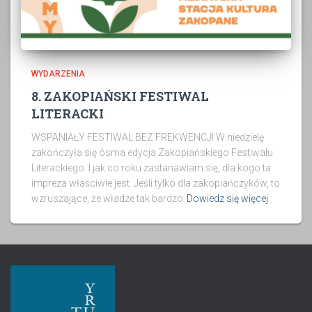
WYDARZENIA
8. ZAKOPIAŃSKI FESTIWAL
LITERACKI
WSPANIAŁY FESTIWAL BEZ FREKWENCJI W niedzielę
zakończyła się ósma edycja Zakopiańskiego Festiwalu
Literackiego. I jak co roku zastanawiam się, dla kogo ta
impreza właściwie jest. Jeśli tylko dla zakopiańczyków, to
wzruszające, że władze tak bardzo
Dowiedz się więcej