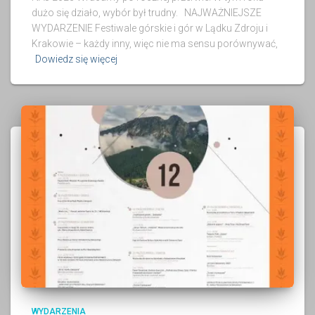
dużo się działo, wybór był trudny. NAJWAŻNIEJSZE
WYDARZENIE Festiwale górskie i gór w Lądku Zdroju i
Krakowie – każdy inny, więc nie ma sensu porównywać,
Dowiedz się więcej
WYDARZENIA