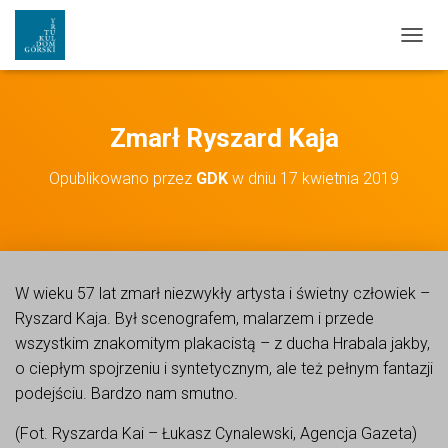
PRZEŁ
Zmarł Ryszard Kaja
Opublikowano przez
GDK
w dniu
17 kwietnia 2019
W wieku 57 lat zmarł niezwykły artysta i świetny człowiek –
Ryszard Kaja. Był scenografem, malarzem i przede
wszystkim znakomitym plakacistą – z ducha Hrabala jakby,
o ciepłym spojrzeniu i syntetycznym, ale też pełnym fantazji
podejściu. Bardzo nam smutno.
(Fot. Ryszarda Kai – Łukasz Cynalewski, Agencja Gazeta)