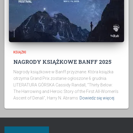
KSIĄŻKI
NAGRODY KSIĄŻKOWE BANFF 2025
Nagrody książkowe w Banff przyznane. Która książka
otrzyma Grand Prix zostanie ogłoszone 6 grudnia.
LITERATURA GÓRSKA Cassidy Randall, “Thirty Below:
The Harrowing and Heroic Story of the First All-Women’s
Ascent of Denali”, Harry N. Abrams
Dowiedz się więcej