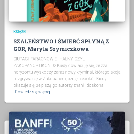
KSIĄŻKI
SZALEŃSTWO I ŚMIERĆ SPŁYNĄ Z
GÓR, Maryla Szymiczkowa
CIUPAGI, FARAONOWIE I HALNY, CZYLI
ZAKOPANOPTIKON 02 Kiedy dowiaduję się, że zza
horyzontu wyskoczy zaraz nowy kryminał, którego akcja
rozgrywa się w Zakopanem, czuję niepokój. Kiedy
okazuje się, że piszą go autorzy znani i doskonali
Dowiedz się więcej