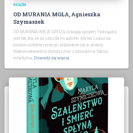
KSIĄŻKI
OD MURANIA MGŁA, Agnieszka
Szymaszek
OD MURANIA WIEJE GROZĄ (Uwaga spojler) Ta książka
jest tak zła, że aż szkoda mi autorki. Ale też czasu na
pisanie solidnej recenzji i wdawanie się w analizy.
Niekonsekwentna stylistycznie, z dziurami w fabule,
infantylna,
Dowiedz się więcej