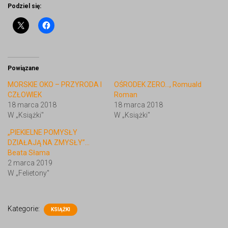
Podziel się:
Powiązane
MORSKIE OKO – PRZYRODA I
OŚRODEK ZERO…, Romuald
CZŁOWIEK
Roman
18 marca 2018
18 marca 2018
W „Książki"
W „Książki"
„PIEKIELNE POMYSŁY
DZIAŁAJĄ NA ZMYSŁY”…
Beata Słama
2 marca 2019
W „Felietony"
Kategorie:
KSIĄŻKI