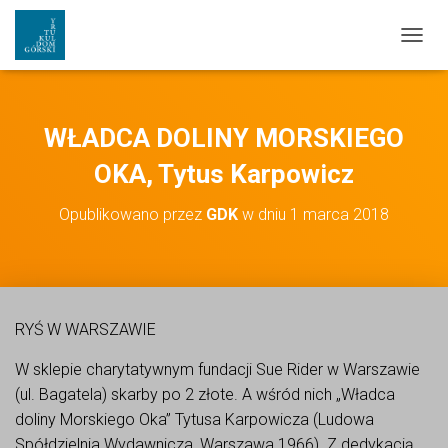
PRZEŁ
WŁADCA DOLINY MORSKIEGO
OKA, Tytus Karpowicz
Opublikowano przez
GDK
w dniu
1 marca 2018
RYŚ W WARSZAWIE
W sklepie charytatywnym fundacji Sue Rider w Warszawie
(ul. Bagatela) skarby po 2 złote. A wśród nich „Władca
doliny Morskiego Oka” Tytusa Karpowicza (Ludowa
Spółdzielnia Wydawnicza, Warszawa 1966). Z dedykacją