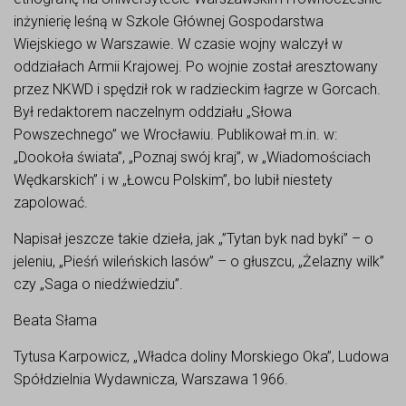
inżynierię leśną w Szkole Głównej Gospodarstwa
Wiejskiego w Warszawie. W czasie wojny walczył w
oddziałach Armii Krajowej. Po wojnie został aresztowany
przez NKWD i spędził rok w radzieckim łagrze w Gorcach.
Był redaktorem naczelnym oddziału „Słowa
Powszechnego” we Wrocławiu. Publikował m.in. w:
„Dookoła świata”, „Poznaj swój kraj”, w „Wiadomościach
Wędkarskich” i w „Łowcu Polskim”, bo lubił niestety
zapolować.
Napisał jeszcze takie dzieła, jak „”Tytan byk nad byki” – o
jeleniu, „Pieśń wileńskich lasów” – o głuszcu, „Żelazny wilk”
czy „Saga o niedźwiedziu”.
Beata Słama
Tytusa Karpowicz, „Władca doliny Morskiego Oka”, Ludowa
Spółdzielnia Wydawnicza, Warszawa 1966.