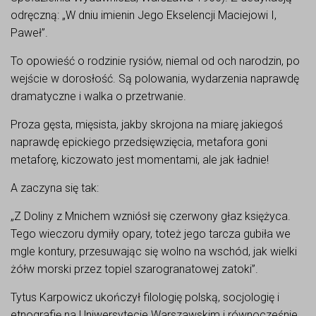
odręczną: „W dniu imienin Jego Ekselencji Maciejowi I,
Paweł”.
To opowieść o rodzinie rysiów, niemal od och narodzin, po
wejście w dorosłość. Są polowania, wydarzenia naprawdę
dramatyczne i walka o przetrwanie.
Proza gęsta, mięsista, jakby skrojona na miarę jakiegoś
naprawdę epickiego przedsięwzięcia, metafora goni
metaforę, kiczowato jest momentami, ale jak ładnie!
A zaczyna się tak:
„Z Doliny z Mnichem wzniósł się czerwony głaz księżyca.
Tego wieczoru dymiły opary, toteż jego tarcza gubiła we
mgle kontury, przesuwając się wolno na wschód, jak wielki
żółw morski przez topiel szarogranatowej zatoki”.
Tytus Karpowicz ukończył filologię polską, socjologię i
etnografię na Uniwersytecie Warszawskim i równocześnie