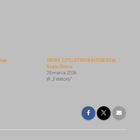
ński
TATRY, CZYLI STREFA INTERESÓW,
Beata Słama
29 marca 2026
W „Felietony"