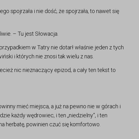
 spojrzała i nie dość, że spojrzała, to nawet się
iwie. – Tu jest Słowacja.
 przypadkiem w Tatry nie dotarł właśnie jeden z tych
ński i których nie znosi tak wielu z nas.
cież nic nieznaczący epizod, a cały ten tekst to
owinny mieć miejsca, a już na pewno nie w górach i
ie każdy wędrowiec, i ten „niedzielny”, i ten
o na herbatę, powinien czuć się komfortowo.