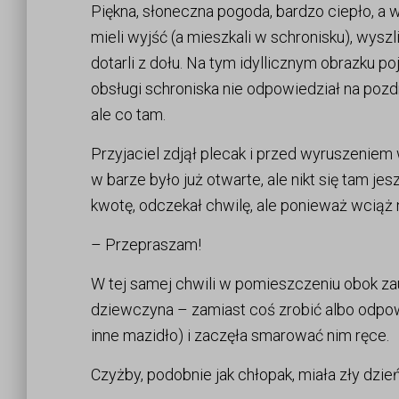
Piękna, słoneczna pogoda, bardzo ciepło, a w 
mieli wyjść (a mieszkali w schronisku), wyszl
dotarli z dołu. Na tym idyllicznym obrazku p
obsługi schroniska nie odpowiedział na pozdr
ale co tam.
Przyjaciel zdjął plecak i przed wyruszeniem w
w barze było już otwarte, ale nikt się tam je
kwotę, odczekał chwilę, ale ponieważ wciąż ni
– Przepraszam!
W tej samej chwili w pomieszczeniu obok za
dziewczyna – zamiast coś zrobić albo odpowi
inne mazidło) i zaczęła smarować nim ręce.
Czyżby, podobnie jak chłopak, miała zły dzień