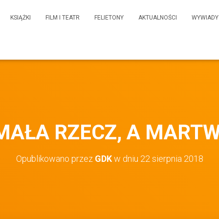
KSIĄŻKI
FILM I TEATR
FELIETONY
AKTUALNOŚCI
WYWIADY
MAŁA RZECZ, A MARTW
Opublikowano przez
GDK
w dniu
22 sierpnia 2018