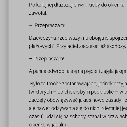
Po kolejnej dłuższej chwili, kiedy do okienka
zawołał:
– Przepraszam!
Dziewczyna, rzuciwszy mu obojętne spojrzen
plażowych”. Przyjaciel zaczekał, aż skończy, i
– Przepraszam!
A panna odwróciła się na pięcie i zajęła jaką
Było to trochę zastanawiające, jednak przyj
(w których – co chciałabym podkreślić – w os
zaczęły obowiązywać jakieś nowe zasady i że 
ale nawet odzywania się do nich. Niemniej je
czasu), udał się na schody, stanął w drzwiach
okienko w jadalni.