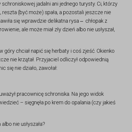
schroniskowej jadalni ani jednego turysty. Ci, którzy
i, reszta (być może) spała, a pozostali jeszcze nie
ojawiła się wprawdzie delikatna rysa ‒ chłopak z
owienie, ale może miał zły dzień albo nie usłyszał,
 góry chciał napić się herbaty i coś zjeść. Okienko
szcze nie krzątał. Przyjaciel odliczył odpowiednią
c się nie działo, zawołał:
uważył pracownicę schroniska. Na jego widok
edzieć – sięgnęła po krem do opalania (czy jakieś
 albo nie usłyszała?