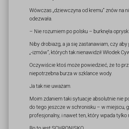
Wówczas „dziewczyna od kremu” znów na niego
odezwała.
– Nie rozumiem po polsku – burknęła opryskl
Niby drobiazg, a ja się zastanawiam, czy aby
„-izmów”, których tak nienawidził Włodek Cywi
Oczywiście ktoś może powiedzieć, że to prze
niepotrzebna burza w szklance wody.
Ja tak nie uważam.
Moim zdaniem taki sytuacje absolutnie nie p
do tego jeszcze w schronisku – w miejscu, gdz
profesjonalny, i nawet ten, który wpada tylk
Bo to jest SCHRONISKO.