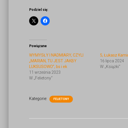
Podziel się:
Powiązane
WYMYSŁY I NADMIARY, CZYLI
5, Łukasz Kami
„MARIAN, TU JEST JAKBY
16 lipca 2024
LUKSUSOWO”, bs i ek
W „Książki"
11 września 2023
W „Felietony"
Kategorie:
FELIETONY