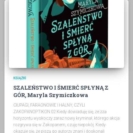
KSIĄŻKI
SZALEŃSTWO I ŚMIERĆ SPŁYNĄ Z
GÓR, Maryla Szymiczkowa
CIUPAGI, FARAONOWIE I HALNY, CZYLI
ZAKOPANOPTIKON 02 Kiedy dowiaduję się, że zza
horyzontu wyskoczy zaraz nowy kryminał, którego akcja
rozgrywa się w Zakopanem, czuję niepokój. Kiedy
okazuje się, że piszą go autorzy znani i doskonali