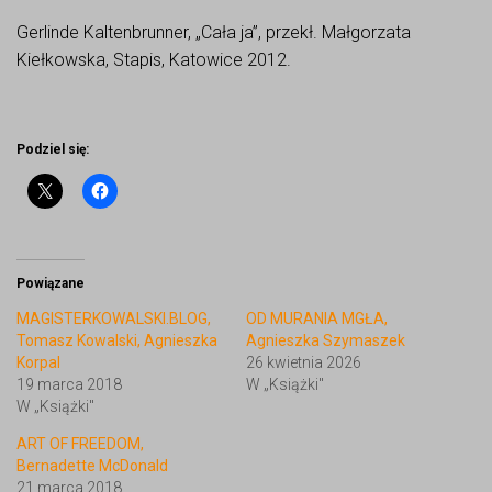
Gerlinde Kaltenbrunner, „Cała ja”, przekł. Małgorzata
Kiełkowska, Stapis, Katowice 2012.
Podziel się:
Powiązane
MAGISTERKOWALSKI.BLOG,
OD MURANIA MGŁA,
Tomasz Kowalski, Agnieszka
Agnieszka Szymaszek
Korpal
26 kwietnia 2026
19 marca 2018
W „Książki"
W „Książki"
ART OF FREEDOM,
Bernadette McDonald
21 marca 2018