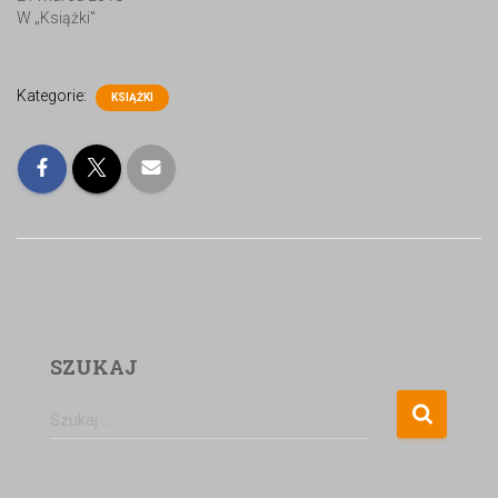
W „Książki"
Kategorie:
KSIĄŻKI
SZUKAJ
Szukaj …