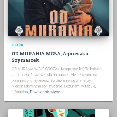
KSIĄŻKI
OD MURANIA MGŁA, Agnieszka
Szymaszek
OD MURANIA WIEJE GROZĄ (Uwaga spojler) Ta książka
jest tak zła, że aż szkoda mi autorki. Ale też czasu na
pisanie solidnej recenzji i wdawanie się w analizy.
Niekonsekwentna stylistycznie, z dziurami w fabule,
infantylna,
Dowiedz się więcej