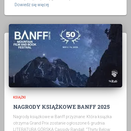
Dowiedz się więcej
KSIĄŻKI
NAGRODY KSIĄŻKOWE BANFF 2025
Nagrody książkowe w Banff przyznane. Która książka
otrzyma Grand Prix zostanie ogłoszone 6 grudnia.
LITERATURA GÓRSKA Cassidy Randall, “Thirty Below: