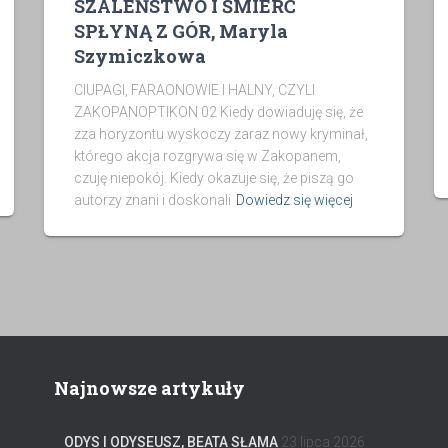
SZALEŃSTWO I ŚMIERĆ
SPŁYNĄ Z GÓR, Maryla
Szymiczkowa
CIUPAGI, FARAONOWIE I HALNY, CZYLI
ZAKOPANOPTIKON 02 Kiedy dowiaduję się, że
zza horyzontu wyskoczy zaraz nowy kryminał,
którego akcja rozgrywa się w Zakopanem,
czuję niepokój. Kiedy okazuje się, że piszą go
autorzy znani i doskonali
Dowiedz się więcej
Najnowsze artykuły
ODYS I ODYSEUSZ, BEATA SŁAMA
23 lipca 2026