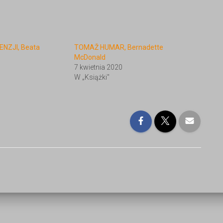
NZJI, Beata
TOMAŽ HUMAR, Bernadette
McDonald
7 kwietnia 2020
W „Książki"