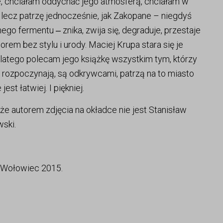
we, chciałam oddychać jego atmosferą, chciałam w
lecz patrzę jednocześnie, jak Zakopane – niegdyś
nego fermentu ‒ znika, zwija się, degraduje, przestaje
em bez stylu i urody. Maciej Krupa stara się je
dlatego polecam jego książkę wszystkim tym, którzy
rozpoczynają, są odkrywcami, patrzą na to miasto
st łatwiej. I piękniej.
e autorem zdjęcia na okładce nie jest Stanisław
wski.
e, Wołowiec 2015.