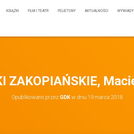
KSIĄŻKI
FILM I TEATR
FELIETONY
AKTUALNOŚCI
WYWIADY
I ZAKOPIAŃSKIE, Macie
Opublikowano przez
GDK
w dniu
19 marca 2018