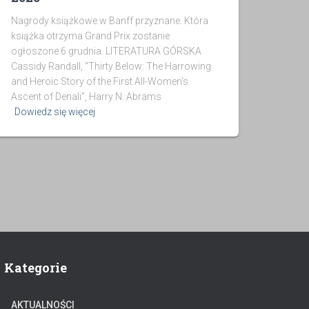
Nagrody książkowe w Banff przyznane. Która
książka otrzyma Grand Prix zostanie
ogłoszone 6 grudnia. LITERATURA GÓRSKA
Cassidy Randall, “Thirty Below: The Harrowing
and Heroic Story of the First All-Women’s
Ascent of Denali”, Harry N. Abrams
Dowiedz się więcej
Kategorie
AKTUALNOŚCI