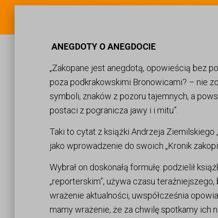
ANEGDOTY O ANEGDOCIE
„Zakopane jest anegdotą, opowieścią bez po
poza podkrakowskimi Bronowicami? – nie zos
symboli, znaków z pozoru tajemnych, a pows
postaci z pogranicza jawy i i mitu”.
Taki to cytat z książki Andrzeja Ziemilski
jako wprowadzenie do swoich „Kronik zakop
Wybrał on doskonałą formułę: podzielił książ
„reporterskim”, używa czasu teraźniejszego, 
wrażenie aktualności, uwspółcześnia opowiad
mamy wrażenie, że za chwilę spotkamy ich n