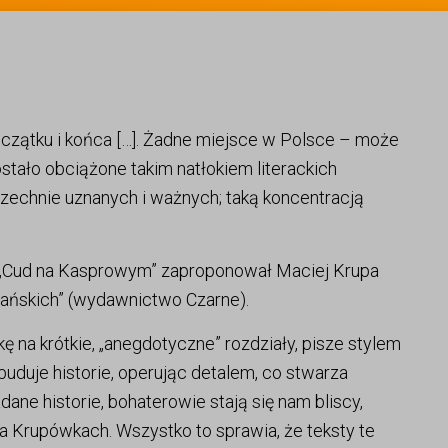
czątku i końca […]. Żadne miejsce w Polsce – może
tało obciążone takim natłokiem literackich
zechnie uznanych i ważnych; taką koncentracją
ego „Cud na Kasprowym” zaproponował Maciej Krupa
iańskich” (wydawnictwo Czarne).
kę na krótkie, „anegdotyczne” rozdziały, pisze stylem
buduje historie, operując detalem, co stwarza
ane historie, bohaterowie stają się nam bliscy,
a Krupówkach. Wszystko to sprawia, że teksty te