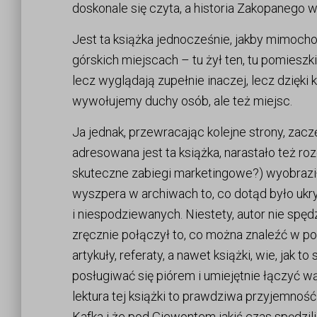
doskonale się czyta, a historia Zakopanego w
Jest ta książka jednocześnie, jakby mimoc
górskich miejscach – tu żył ten, tu pomieszk
lecz wyglądają zupełnie inaczej, lecz dzięki 
wywołujemy duchy osób, ale też miejsc.
Ja jednak, przewracając kolejne strony, zac
adresowana jest ta książka, narastało też r
skuteczne zabiegi marketingowe?) wyobraził
wyszpera w archiwach to, co dotąd było uk
i niespodziewanych. Niestety, autor nie spęd
zręcznie połączył to, co można znaleźć w p
artykuły, referaty, a nawet książki, wie, jak 
posługiwać się piórem i umiejętnie łączyć wąt
lektura tej książki to prawdziwa przyjemnoś
Kafka i że pod Giewontem jakiś czas spędzil