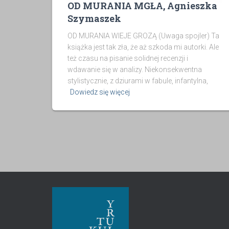
OD MURANIA MGŁA, Agnieszka
Szymaszek
OD MURANIA WIEJE GROZĄ (Uwaga spojler) Ta
książka jest tak zła, że aż szkoda mi autorki. Ale
też czasu na pisanie solidnej recenzji i
wdawanie się w analizy. Niekonsekwentna
stylistycznie, z dziurami w fabule, infantylna,
Dowiedz się więcej