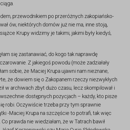
ciąga.
hodem, przewodnikiem po przeróżnych zakopiańsko-
iwał ów, niektórych domów już nie ma, inne stoją,
książce Krupy widzimy je takimi, jakimi były kiedyś,
zęłam się zastanawiać, do kogo tak naprawdę
ozczarowanie. Z jakiegoś powodu (może zadziałały
am sobie, że Maciej Krupa ujawni nam nieznane,
ryte, że dowiem się o Zakopanem rzeczy niezwykłych
ził w archiwach zbyt dużo czasu, lecz skompilował i
owszechnie dostępnych pozycjach – każdy, kto pisze
to się robi. Oczywiście trzeba przy tym sprawnie
ki -Maciej Krupa na szczęście to potrafi, tak więc
ć. Co prawda nie wiedziałam, że w Tatrach bawił
i Józef Korzeniowski czy Maria Curie-Skłodowska,