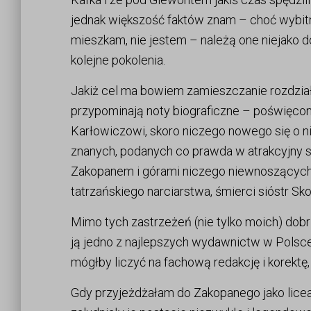
jednak większość faktów znam – choć wybitn
mieszkam, nie jestem – należą one niejako d
kolejne pokolenia.
Jakiż cel ma bowiem zamieszczanie rozdziałów
przypominają noty biograficzne – poświęco
Karłowiczowi, skoro niczego nowego się o ni
znanych, podanych co prawda w atrakcyjny s
Zakopanem i górami niczego niewnoszących? 
tatrzańskiego narciarstwa, śmierci sióstr 
Mimo tych zastrzeżeń (nie tylko moich) dobrze
ją jedno z najlepszych wydawnictw w Polsce, 
mógłby liczyć na fachową redakcję i korektę,
Gdy przyjeżdżałam do Zakopanego jako licea