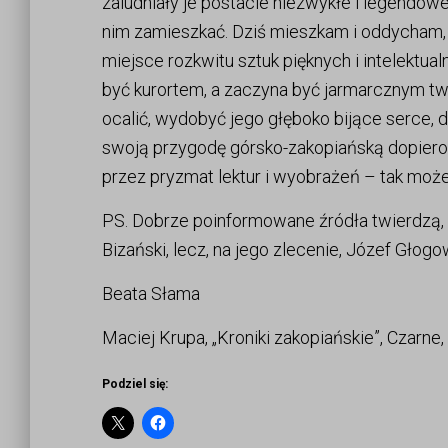
zaludniały je postacie niezwykłe i legendo
nim zamieszkać. Dziś mieszkam i oddycham, 
miejsce rozkwitu sztuk pięknych i intelektual
być kurortem, a zaczyna być jarmarcznym twor
ocalić, wydobyć jego głęboko bijące serce, 
swoją przygodę górsko-zakopiańską dopiero 
przez pryzmat lektur i wyobrażeń – tak może je
PS. Dobrze poinformowane źródła twierdzą, ż
Bizański, lecz, na jego zlecenie, Józef Głogo
Beata Słama
Maciej Krupa, „Kroniki zakopiańskie”, Czarn
Podziel się: