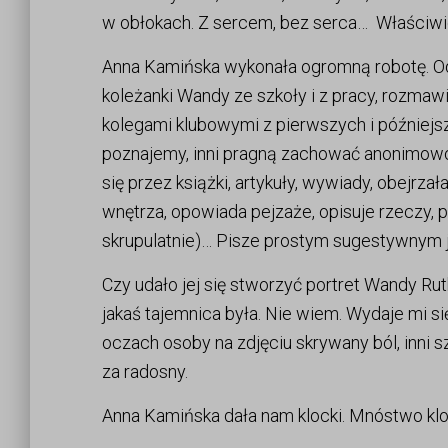
w obłokach. Z sercem, bez serca… Właściwie 
Anna Kamińska wykonała ogromną robotę. O
koleżanki Wandy ze szkoły i z pracy, rozmawia
kolegami klubowymi z pierwszych i późniejs
poznajemy, inni pragną zachować anonimowoś
się przez książki, artykuły, wywiady, obejrza
wnętrza, opowiada pejzaże, opisuje rzeczy
skrupulatnie)… Pisze prostym sugestywnym ję
Czy udało jej się stworzyć portret Wandy Rut
jakaś tajemnica była. Nie wiem. Wydaje mi się,
oczach osoby na zdjęciu skrywany ból, inni 
za radosny.
Anna Kamińska dała nam klocki. Mnóstwo kl