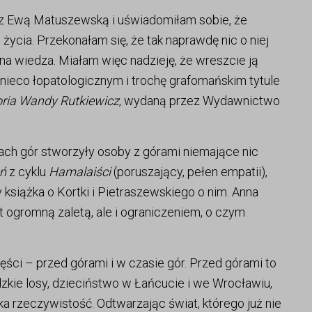
 z Ewą Matuszewską i uświadomiłam sobie, że
 życia. Przekonałam się, że tak naprawdę nic o niej
na wiedza. Miałam więc nadzieję, że wreszcie ją
nieco łopatologicznym i trochę grafomańskim tytule
toria Wandy Rutkiewicz
, wydaną przez Wydawnictwo
ziach gór stworzyły osoby z górami niemające nic
ń
z cyklu
Hamalaiści
(poruszający, pełen empatii),
siążka o Kortki i Pietraszewskiego o nim. Anna
st ogromną zaletą, ale i ograniczeniem, o czym
ęści – przed górami i w czasie gór. Przed górami to
udzkie losy, dzieciństwo w Łańcucie i we Wrocławiu,
 rzeczywistość. Odtwarzając świat, którego już nie