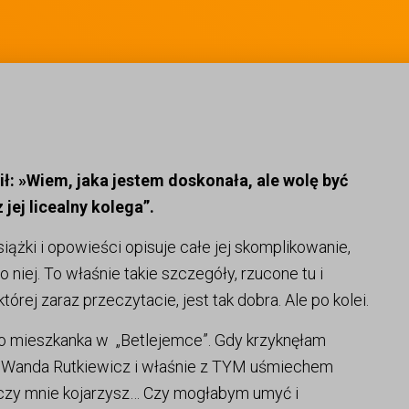
ił: »Wiem, jaka jestem doskonała, ale wolę być
ej licealny kolega”.
iążki i opowieści opisuje całe jej skomplikowanie,
do niej. To właśnie takie szczegóły, rzucone tu i
órej zaraz przeczytacie, jest tak dobra. Ale po kolei.
o mieszkanka w „Betlejemce”. Gdy krzyknęłam
ich Wanda Rutkiewicz i właśnie z TYM uśmiechem
 czy mnie kojarzysz… Czy mogłabym umyć i