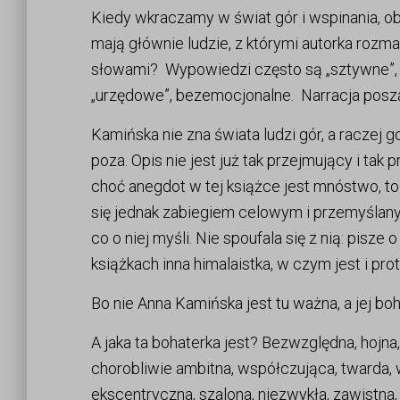
Kiedy wkraczamy w świat gór i wspinania, obr
mają głównie ludzie, z którymi autorka rozmawi
słowami? Wypowiedzi często są „sztywne”, s
„urzędowe”, bezemocjonalne. Narracja poszat
Kamińska nie zna świata ludzi gór, a raczej g
poza. Opis nie jest już tak przejmujący i tak
choć anegdot w tej książce jest mnóstwo, to 
się jednak zabiegiem celowym i przemyślan
co o niej myśli. Nie spoufala się z nią: pisze
książkach inna himalaistka, w czym jest i prot
Bo nie Anna Kamińska jest tu ważna, a jej boh
A jaka ta bohaterka jest? Bezwzględna, hojna,
chorobliwie ambitna, współczująca, twarda, 
ekscentryczna, szalona, niezwykła, zawistna,