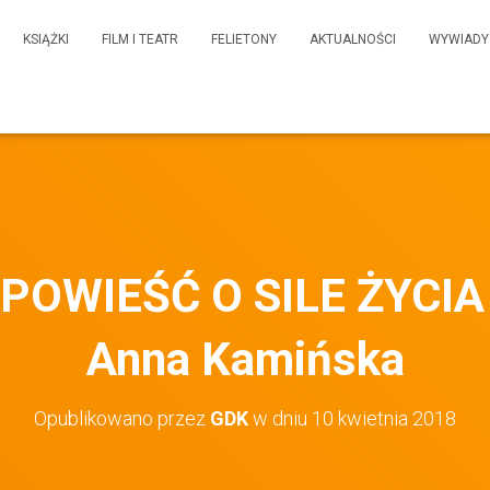
KSIĄŻKI
FILM I TEATR
FELIETONY
AKTUALNOŚCI
WYWIADY
OWIEŚĆ O SILE ŻYCIA 
Anna Kamińska
Opublikowano przez
GDK
w dniu
10 kwietnia 2018