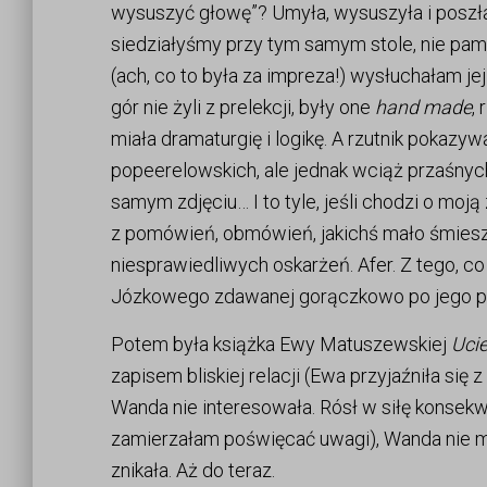
wysuszyć głowę”? Umyła, wysuszyła i poszł
siedziałyśmy przy tym samym stole, nie pam
(ach, co to była za impreza!) wysłuchałam jej
gór nie żyli z prelekcji, były one
hand made
,
miała dramaturgię i logikę. A rzutnik pokazyw
popeerelowskich, ale jednak wciąż przaśnyc
samym zdjęciu… I to tyle, jeśli chodzi o moj
z pomówień, obmówień, jakichś mało śmiesz
niesprawiedliwych oskarżeń. Afer. Z tego, co 
Józkowego zdawanej gorączkowo po jego po
Potem była książka Ewy Matuszewskiej
Ucie
zapisem bliskiej relacji (Ewa przyjaźniła się
Wanda nie interesowała. Rósł w siłę konsek
zamierzałam poświęcać uwagi), Wanda nie mia
znikała. Aż do teraz.