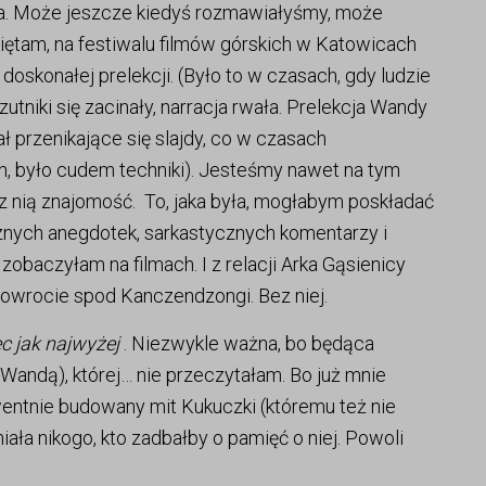
a. Może jeszcze kiedyś rozmawiałyśmy, może
iętam, na festiwalu filmów górskich w Katowicach
 doskonałej prelekcji. (Było to w czasach, gdy ludzie
 rzutniki się zacinały, narracja rwała. Prelekcja Wandy
ał przenikające się slajdy, co w czasach
h, było cudem techniki). Jesteśmy nawet na tym
ą z nią znajomość. To, jaka była, mogłabym poskładać
nych anegdotek, sarkastycznych komentarzy i
zobaczyłam na filmach. I z relacji Arka Gąsienicy
wrocie spod Kanczendzongi. Bez niej.
c jak najwyżej
. Niezwykle ważna, bo będąca
 z Wandą), której… nie przeczytałam. Bo już mnie
wentnie budowany mit Kukuczki (któremu też nie
ła nikogo, kto zadbałby o pamięć o niej. Powoli