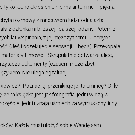
tylko jedno określenie nie ma antonimu – piękna.
dbyła rozmowy z mnóstwem ludzi: odnalazła
ła z członkami bliższej i dalszej rodziny. Potem z
zych lat wspinania, z jej mężczyznami… Jednych
ć. (Jeśli oczekujecie sensacji – będą). Przekopała
ła materiały filmowe… Skrupulatnie odtwarza ulice,
, przytacza dokumenty (czasem może zbyt
zykiem. Nie ulega egzaltacji.
kiewicz? Poznać ją, przeniknąć jej tajemnicę? O ile
 że ta książka jest jak fotografia: jedni widzą w
szczęście, jedni uznają uśmiech za wymuszony, inny
ocków. Każdy musi ułożyć sobie Wandę sam.