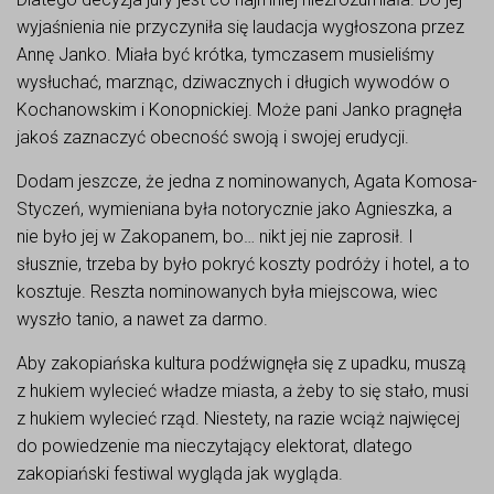
wyjaśnienia nie przyczyniła się laudacja wygłoszona przez
Annę Janko. Miała być krótka, tymczasem musieliśmy
wysłuchać, marznąc, dziwacznych i długich wywodów o
Kochanowskim i Konopnickiej. Może pani Janko pragnęła
jakoś zaznaczyć obecność swoją i swojej erudycji.
Dodam jeszcze, że jedna z nominowanych, Agata Komosa-
Styczeń, wymieniana była notorycznie jako Agnieszka, a
nie było jej w Zakopanem, bo… nikt jej nie zaprosił. I
słusznie, trzeba by było pokryć koszty podróży i hotel, a to
kosztuje. Reszta nominowanych była miejscowa, wiec
wyszło tanio, a nawet za darmo.
Aby zakopiańska kultura podźwignęła się z upadku, muszą
z hukiem wylecieć władze miasta, a żeby to się stało, musi
z hukiem wylecieć rząd. Niestety, na razie wciąż najwięcej
do powiedzenie ma nieczytający elektorat, dlatego
zakopiański festiwal wygląda jak wygląda.