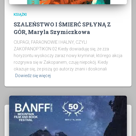
KSIĄŻKI
SZALEŃSTWO I ŚMIERĆ SPŁYNĄ Z
GÓR, Maryla Szymiczkowa
CIUPAGI, FARAONOWIE I HALNY, CZYLI
ZAKOPANOPTIKON 02 Kiedy dowiaduję się, że zza
horyzontu wyskoczy zaraz nowy kryminał, którego akcja
rozgrywa się w Zakopanem, czuję niepokój. Kiedy
okazuje się, że piszą go autorzy znani i doskonali
Dowiedz się więcej