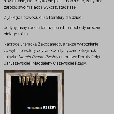
niby Ukraina, ale to tylko dla picu. Chodzi o to, żeby dać
zarobić swoim i jakoś wykorzystać kasę.
Z jakiegoś powodu dużo literatury dla dzieci.
Jedyny jasny i pełen fantazji punkt to obchody urodzin
białego misia.
Nagrodę Literacką Zakopanego, a także wyróżnienie
za wybitne walory edytorsko-artystyczne, otrzymała
książka
Marcin Rząsa. Rzeźby
autorstwa Doroty Folgi-
Januszewskiej i Magdaleny Ciszewskiej-Rząsy.