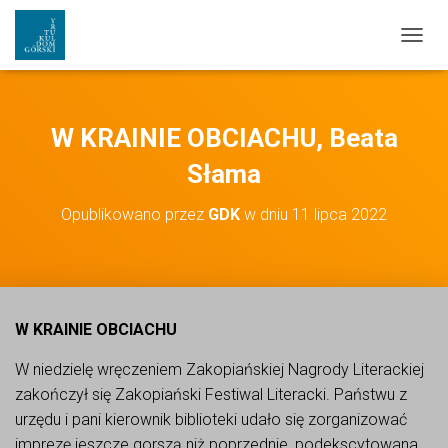
PRZEŁ
W KRAINIE OBCIACHU, Beata
Słama
Opublikowano przez
GDK
w dniu
11 lipca 2022
W KRAINIE OBCIACHU
W niedzielę wręczeniem Zakopiańskiej Nagrody Literackiej
zakończył się Zakopiański Festiwal Literacki. Państwu z
urzędu i pani kierownik biblioteki udało się zorganizować
imprezę jeszcze gorszą niż poprzednie, podekscytowana