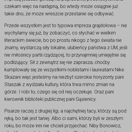
czekam więc na następną, bo wtedy może osiągnie już
takie dno, że może wreszcie przestanie się odbywać.
Przede wszystkim jest to typowa impreza grajdołowa – nie
wychylamy się już, by zobaczyć, co słychać w wielkim
literackim świecie, bo po prostu nikogo z tego świata nie
znamy, wystarczą siły lokalne, ulubieńcy państwa z UM, jeśli
nie miłośnicy partii rządzącej, to przynajmniej umiejętnie się
podlizujący. Sił z zewnątrz się nie zaprasza, choćby
kumplowały się ze wszystkimi noblistami i laureatami Nike.
Skazani więc jesteśmy na niezbyt szerokie horyzonty pani
Staszak z wydziału kultury, która trwa mimo zmian na
górze. I robi to, czego się od niej oczekuje. Oraz pani
kierownik biblioteki publicznej pani Gąsienicy.
Pisarze raczej z drugiej ligi, a najchętniej tacy, którzy są pod
ręką, bo tak jest taniej. Albo ci sami, którzy byli w zeszłym
roku, bo może inni nie chcieli przyjechać. Niby Bonowicz,