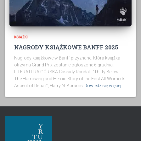
KSIĄŻKI
NAGRODY KSIĄŻKOWE BANFF 2025
Nagrody książkowe w Banff przyznane. Która książka
otrzyma Grand Prix zostanie ogłoszone 6 grudnia.
LITERATURA GÓRSKA Cassidy Randall, “Thirty Below:
The Harrowing and Heroic Story of the First All-Women’s
Ascent of Denali”, Harry N. Abrams
Dowiedz się więcej