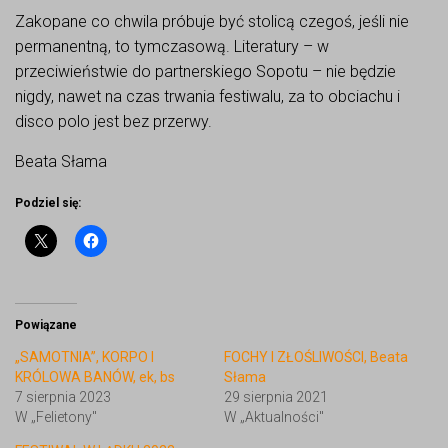
Zakopane co chwila próbuje być stolicą czegoś, jeśli nie
permanentną, to tymczasową. Literatury – w
przeciwieństwie do partnerskiego Sopotu – nie będzie
nigdy, nawet na czas trwania festiwalu, za to obciachu i
disco polo jest bez przerwy.
Beata Słama
Podziel się:
Powiązane
„SAMOTNIA”, KORPO I
FOCHY I ZŁOŚLIWOŚCI, Beata
KRÓLOWA BANÓW, ek, bs
Słama
7 sierpnia 2023
29 sierpnia 2021
W „Felietony"
W „Aktualności"