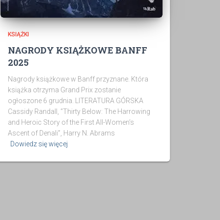
KSIĄŻKI
NAGRODY KSIĄŻKOWE BANFF
2025
Nagrody książkowe w Banff przyznane. Która
książka otrzyma Grand Prix zostanie
ogłoszone 6 grudnia. LITERATURA GÓRSKA
Cassidy Randall, “Thirty Below: The Harrowing
and Heroic Story of the First All-Women’s
Ascent of Denali”, Harry N. Abrams
Dowiedz się więcej