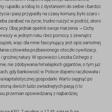
y i upadki, a robią to z dystansem do siebie i bardzo
ycia i pasji przypadły na czasy komuny, było szaro i
zeba zarabiać na życie, trudno ruszyć w podróż, skoro
becy. Obaj jednak spełnili swoje marzenia ‒ Cichy
ierwszy w jednym roku i bez pomocy z zewnątrz
siążek, więc dla mnie fascynujący jest opis samotnej
ałania człowieka pozbawionego otoczki cywilizacji,
i groźnej natury. W opowieści Leszka Cichego z
nie, nie zdobywania himalajskich gigantów, o tym już
sach, gdy bankowość w Polsce dopiero raczkowała i
ia kapitalistycznej gospodarki. Warto sięgnąć po
storią dwóch ludzi owładniętych pasją (i to
zasu przemian opowiedzianą z najbardziej
 na KFG, 7 grudnia, o 17.45, sala nr 9, na