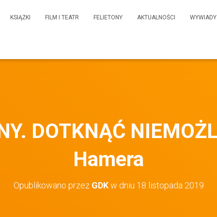
KSIĄŻKI
FILM I TEATR
FELIETONY
AKTUALNOŚCI
WYWIADY
NY. DOTKNĄĆ NIEMOŻLI
Hamera
Opublikowano przez
GDK
w dniu
18 listopada 2019