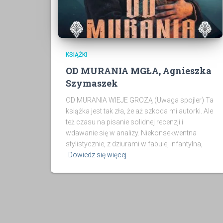
KSIĄŻKI
OD MURANIA MGŁA, Agnieszka
Szymaszek
OD MURANIA WIEJE GROZĄ (Uwaga spojler) Ta
książka jest tak zła, że aż szkoda mi autorki. Ale
też czasu na pisanie solidnej recenzji i
wdawanie się w analizy. Niekonsekwentna
stylistycznie, z dziurami w fabule, infantylna,
Dowiedz się więcej