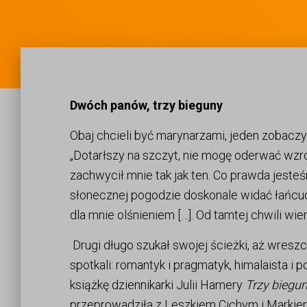
Dwóch panów, trzy bieguny
Obaj chcieli być marynarzami, jeden zobaczył 
„Dotarłszy na szczyt, nie mogę oderwać wzr
zachwycił mnie tak jak ten. Co prawda jeste
słonecznej pogodzie doskonale widać łańcuch
dla mnie olśnieniem […]. Od tamtej chwili wi
Drugi długo szukał swojej ścieżki, aż wresz
spotkali: romantyk i pragmatyk, himalaista i p
książkę dziennikarki Julii Hamery
Trzy biegu
przeprowadziła z Leszkiem Cichym i Marki