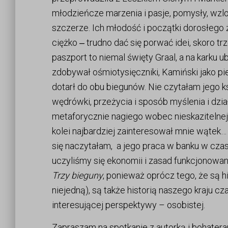
młodzieńcze marzenia i pasje, pomysły, wzlot
szczerze. Ich młodość i początki dorosłego ż
ciężko ‒ trudno dać się porwać idei, skoro tr
paszport to niemal święty Graal, a na karku u
zdobywał ośmiotysięczniki, Kamiński jako p
dotarł do obu biegunów. Nie czytałam jego k
wędrówki, przeżycia i sposób myślenia i dzi
metaforycznie nagiego wobec nieskazitelnej 
kolei najbardziej zainteresował mnie wątek… 
się naczytałam, a jego praca w banku w cza
uczyliśmy się ekonomii i zasad funkcjonowan
Trzy bieguny
, ponieważ oprócz tego, że są hi
niejedną), są także historią naszego kraju c
interesującej perspektywy – osobistej.
Zapraszam na spotkanie z autorką i bohaterami