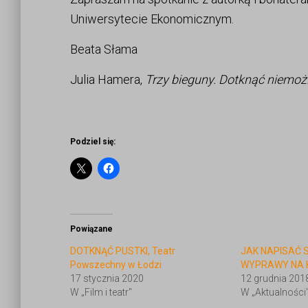
Uniwersytecie Ekonomicznym.
Beata Słama
Julia Hamera,
Trzy bieguny. Dotknąć niemoż
Podziel się:
Powiązane
DOTKNĄĆ PUSTKI, Teatr
JAK NAPISAĆ 
Powszechny w Łodzi
WYPRAWY NA 
17 stycznia 2020
12 grudnia 201
W „Film i teatr"
W „Aktualności