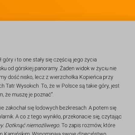
góry i to one stały się częścią jego życia:
oku od górskiej panoramy. Żaden widok w życiu nie
śmy dość nisko, lecz z wierzchołka Kopieńca przy
 Tatr Wysokich. To, że w Polsce są takie góry, jest
em, że muszę je poznać”.
cie zakochał się lodowych bezkresach. A potem się
olarnik. A co z tego wynikło, przekonacie się, czytając
ny. Dotknąć niemożliwego.
To zapis rozmów, które
em Kamińskim. Wspominają swoje dzieciństwo,