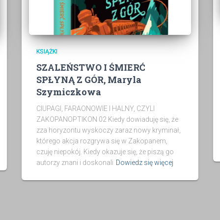
KSIĄŻKI
SZALEŃSTWO I ŚMIERĆ
SPŁYNĄ Z GÓR, Maryla
Szymiczkowa
CIUPAGI, FARAONOWIE I HALNY, CZYLI
ZAKOPANOPTIKON 02 Kiedy dowiaduję się, że
zza horyzontu wyskoczy zaraz nowy kryminał,
którego akcja rozgrywa się w Zakopanem,
czuję niepokój. Kiedy okazuje się, że piszą go
autorzy znani i doskonali
Dowiedz się więcej