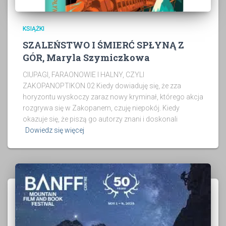
KSIĄŻKI
SZALEŃSTWO I ŚMIERĆ SPŁYNĄ Z
GÓR, Maryla Szymiczkowa
CIUPAGI, FARAONOWIE I HALNY, CZYLI
ZAKOPANOPTIKON 02 Kiedy dowiaduję się, że zza
horyzontu wyskoczy zaraz nowy kryminał, którego akcja
rozgrywa się w Zakopanem, czuję niepokój. Kiedy
okazuje się, że piszą go autorzy znani i doskonali
Dowiedz się więcej