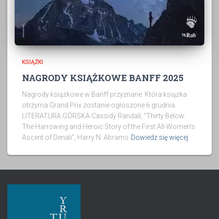
KSIĄŻKI
NAGRODY KSIĄŻKOWE BANFF 2025
Nagrody książkowe w Banff przyznane. Która książka
otrzyma Grand Prix zostanie ogłoszone 6 grudnia.
LITERATURA GÓRSKA Cassidy Randall, “Thirty Below:
The Harrowing and Heroic Story of the First All-Women’s
Ascent of Denali”, Harry N. Abrams
Dowiedz się więcej