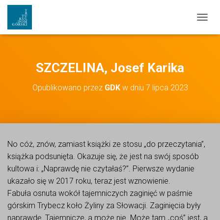
PRZEŁ
SZCZELINA, Josef Karika
Opublikowano przez
GDK
w dniu
7 lipca 2023
No cóż, znów, zamiast książki ze stosu „do przeczytania”,
książka podsunięta. Okazuje się, że jest na swój sposób
kultowa i: „Naprawdę nie czytałaś?”. Pierwsze wydanie
ukazało się w 2017 roku, teraz jest wznowienie.
Fabuła osnuta wokół tajemniczych zaginięć w paśmie
górskim Trybecz koło Żyliny za Słowacji. Zaginięcia były
naprawdę. Tajemnicze, a może nie. Może tam „coś” jest, a