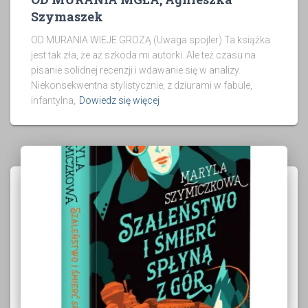
Szymaszek
OD MURANIA WIEJE GROZĄ (Uwaga spojler) Ta książka
jest tak zła, że aż szkoda mi autorki. Ale też czasu na
pisanie solidnej recenzji i wdawanie się w analizy.
Niekonsekwentna stylistycznie, z dziurami w fabule,
infantylna,
Dowiedz się więcej