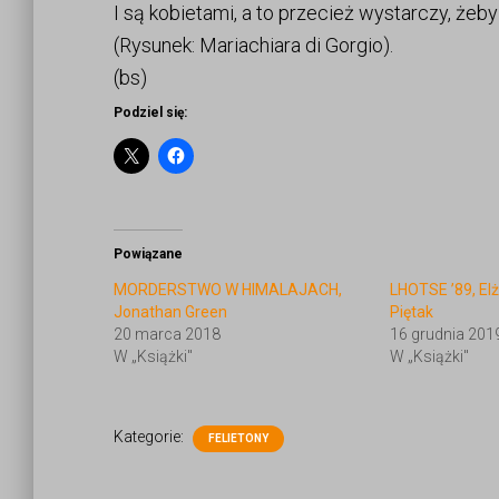
I są kobietami, a to przecież wystarczy, żeb
(Rysunek: Mariachiara di Gorgio).
(bs)
Podziel się:
Powiązane
MORDERSTWO W HIMALAJACH,
LHOTSE ’89, Elż
Jonathan Green
Piętak
20 marca 2018
16 grudnia 201
W „Książki"
W „Książki"
Kategorie:
FELIETONY