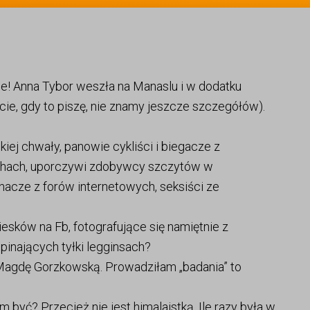
ijcie! Anna Tybor weszła na Manaslu i w dodatku
ie, gdy to piszę, nie znamy jeszcze szczegółów).
ej chwały, panowie cykliści i biegacze z
chach, uporczywi zdobywcy szczytów w
acze z forów internetowych, seksiści ze
esków na Fb, fotografujące się namiętnie z
pinających tyłki legginsach?
 Magdę Gorzkowską. Prowadziłam „badania” to
być? Przecież nie jest himalaistką. Ile razy była w