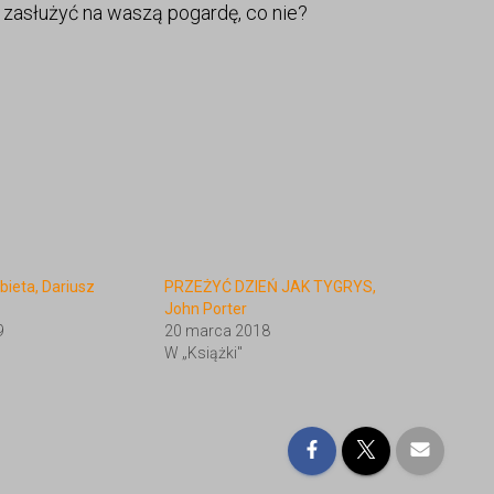
y zasłużyć na waszą pogardę, co nie?
bieta, Dariusz
PRZEŻYĆ DZIEŃ JAK TYGRYS,
John Porter
9
20 marca 2018
W „Książki"