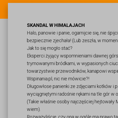
SKANDAL W HIMALAJACH
Halo, panowie i panie, ogarnijcie się, nie śp
bezpiecznie zjechała! (Lub zeszła, w momenc
Jak to się mogło stać?
Eksperci żyjący wspomnieniami dawnej górski
trymowanymi bródkami, w wypasionych ciu
towarzystwie przewodników, kanapowi wspin
Wspinania.pl, nic nie mówicie?!
Długowłose panienki ze zdjęciami kotków i pi
wyciągniętymi radośnie rękami na tle gór w o
(Takie właśnie osoby najczęściej hejtowały
wiem).
Rozważyliście, czy ona w ogóle ma prawo tam 