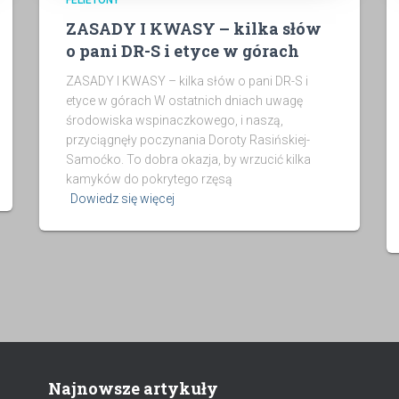
FELIETONY
ZASADY I KWASY – kilka słów
o pani DR-S i etyce w górach
ZASADY I KWASY – kilka słów o pani DR-S i
etyce w górach W ostatnich dniach uwagę
środowiska wspinaczkowego, i naszą,
przyciągnęły poczynania Doroty Rasińskiej-
Samoćko. To dobra okazja, by wrzucić kilka
kamyków do pokrytego rzęsą
Dowiedz się więcej
Najnowsze artykuły