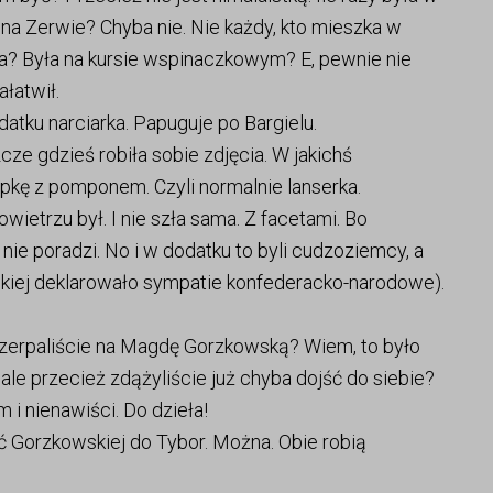
ś na Zerwie? Chyba nie. Nie każdy, kto mieszka w
? Była na kursie wspinaczkowym? E, pewnie nie
ałatwił.
odatku narciarka. Papuguje po Bargielu.
zcze gdzieś robiła sobie zdjęcia. W jakichś
kę z pomponem. Czyli normalnie lanserka.
wietrzu był. I nie szła sama. Z facetami. Bo
ie poradzi. No i w dodatku to byli cudzoziemcy, a
skiej deklarowało sympatie konfederacko-narodowe).
czerpaliście na Magdę Gorzkowską? Wiem, to było
le przecież zdążyliście już chyba dojść do siebie?
 i nienawiści. Do dzieła!
 Gorzkowskiej do Tybor. Można. Obie robią