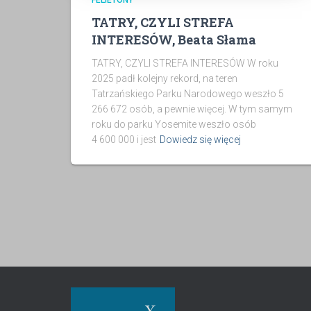
FELIETONY
TATRY, CZYLI STREFA
INTERESÓW, Beata Słama
TATRY, CZYLI STREFA INTERESÓW W roku
2025 padł kolejny rekord, na teren
Tatrzańskiego Parku Narodowego weszło 5
266 672 osób, a pewnie więcej. W tym samym
roku do parku Yosemite weszło osób
4 600 000 i jest
Dowiedz się więcej