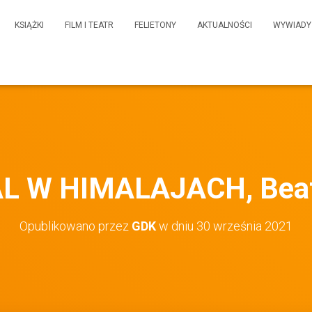
KSIĄŻKI
FILM I TEATR
FELIETONY
AKTUALNOŚCI
WYWIADY
L W HIMALAJACH, Beat
Opublikowano przez
GDK
w dniu
30 września 2021