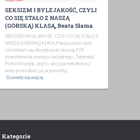
FELIETONY
SEKSIZM I BYLEJAKOŚĆ, CZYLI
CO SIĘ STAŁO Z NASZĄ
(GÓRSKĄ) KLASĄ, Beata Słama
SEKSIZM I BYLEJAKOŚĆ, CZYLI CO SIĘ STAŁO Z
NASZĄ (GÓRSKĄ) KLASĄ Parę postów niżej
ośmieliłam się skrytykować decyzję PZA
powołania na nowego naczelnego „Taternika”
Piotra Drożdża. Jest to decyzja nietrafiona z
wielu powodów (są argumenty),
Dowiedz się więcej
Kategorie