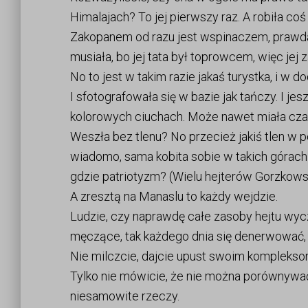
Himalajach? To jej pierwszy raz. A robiła co
Zakopanem od razu jest wspinaczem, prawda
musiała, bo jej tata był toprowcem, więc jej z
No to jest w takim razie jakaś turystka, i w d
I sfotografowała się w bazie jak tańczy. I jes
kolorowych ciuchach. Może nawet miała czap
Weszła bez tlenu? No przecież jakiś tlen w po
wiadomo, sama kobita sobie w takich górach n
gdzie patriotyzm? (Wielu hejterów Gorzkow
A zresztą na Manaslu to każdy wejdzie.
Ludzie, czy naprawdę całe zasoby hejtu wy
męczące, tak każdego dnia się denerwować, a
Nie milczcie, dajcie upust swoim kompleksom
Tylko nie mówicie, że nie można porównywać
niesamowite rzeczy.