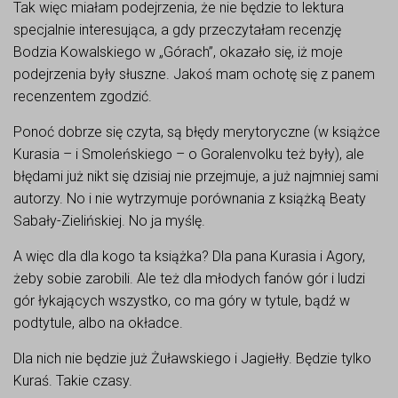
Tak więc miałam podejrzenia, że nie będzie to lektura
specjalnie interesująca, a gdy przeczytałam recenzję
Bodzia Kowalskiego w „Górach”, okazało się, iż moje
podejrzenia były słuszne. Jakoś mam ochotę się z panem
recenzentem zgodzić.
Ponoć dobrze się czyta, są błędy merytoryczne (w książce
Kurasia – i Smoleńskiego – o Goralenvolku też były), ale
błędami już nikt się dzisiaj nie przejmuje, a już najmniej sami
autorzy. No i nie wytrzymuje porównania z książką Beaty
Sabały-Zielińskiej. No ja myślę.
A więc dla dla kogo ta książka? Dla pana Kurasia i Agory,
żeby sobie zarobili. Ale też dla młodych fanów gór i ludzi
gór łykających wszystko, co ma góry w tytule, bądź w
podtytule, albo na okładce.
Dla nich nie będzie już Żuławskiego i Jagiełły. Będzie tylko
Kuraś. Takie czasy.