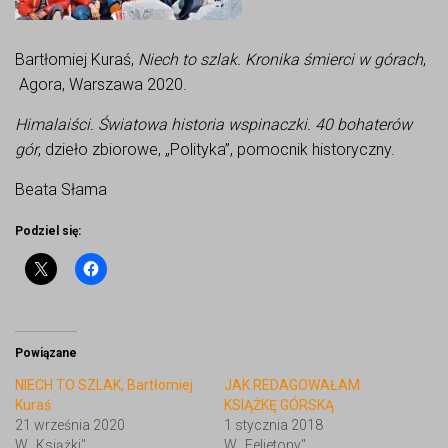
Bartłomiej Kuraś,
Niech to szlak. Kronika śmierci w górach
,
Agora, Warszawa 2020.
Himalaiści. Światowa historia wspinaczki. 40 bohaterów
gór
, dzieło zbiorowe, „Polityka”, pomocnik historyczny.
Beata Słama
Podziel się:
Powiązane
NIECH TO SZLAK, Bartłomiej
JAK REDAGOWAŁAM
Kuraś
KSIĄŻKĘ GÓRSKĄ
21 września 2020
1 stycznia 2018
W „Książki"
W „Felietony"