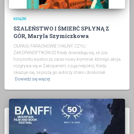
KSIĄŻKI
SZALEŃSTWO I ŚMIERĆ SPŁYNĄ Z
GÓR, Maryla Szymiczkowa
CIUPAGI, FARAONOWIE I HALNY, CZYLI
ZAKOPANOPTIKON 02 Kiedy dowiaduję się, że zza
horyzontu wyskoczy zaraz nowy kryminał, którego akcja
rozgrywa się w Zakopanem, czuję niepokój. Kiedy
okazuje się, że piszą go autorzy znani i doskonali
Dowiedz się więcej