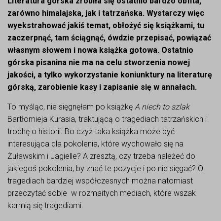
Literatura górska zrobiła się ostatnio bardzo obfita,
zarówno himalajska, jak i tatrzańska. Wystarczy więc
wyekstrahować jakiś temat, obłożyć się książkami, tu
zaczerpnąć, tam ściągnąć, ówdzie przepisać, powiązać
własnym słowem i nowa książka gotowa. Ostatnio
górska pisanina nie ma na celu stworzenia nowej
jakości, a tylko wykorzystanie koniunktury na literaturę
górską, zarobienie kasy i zapisanie się w annałach.
To myśląc, nie sięgnęłam po książkę
A niech to szlak
Bartłomieja Kurasia, traktującą o tragediach tatrzańskich i
trochę o historii. Bo czyż taka książka może być
interesująca dla pokolenia, które wychowało się na
Żuławskim i Jagielle? A zresztą, czy trzeba należeć do
jakiegoś pokolenia, by znać te pozycje i po nie sięgać? O
tragediach bardziej współczesnych można natomiast
przeczytać sobie w rozmaitych mediach, które wszak
karmią się tragediami.