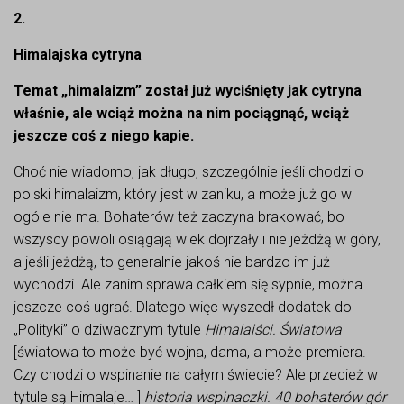
2.
Himalajska cytryna
Temat „himalaizm” został już wyciśnięty jak cytryna
właśnie, ale wciąż można na nim pociągnąć, wciąż
jeszcze coś z niego kapie.
Choć nie wiadomo, jak długo, szczególnie jeśli chodzi o
polski himalaizm, który jest w zaniku, a może już go w
ogóle nie ma. Bohaterów też zaczyna brakować, bo
wszyscy powoli osiągają wiek dojrzały i nie jeżdżą w góry,
a jeśli jeżdżą, to generalnie jakoś nie bardzo im już
wychodzi. Ale zanim sprawa całkiem się sypnie, można
jeszcze coś ugrać. Dlatego więc wyszedł dodatek do
„Polityki” o dziwacznym tytule
Himalaiści.
Światowa
[światowa to może być wojna, dama, a może premiera.
Czy chodzi o wspinanie na całym świecie? Ale przecież w
tytule są Himalaje… ]
historia
wspinaczki. 40 bohaterów gór