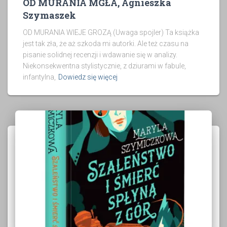
OD MURANIA MGŁA, Agnieszka
Szymaszek
OD MURANIA WIEJE GROZĄ (Uwaga spojler) Ta książka
jest tak zła, że aż szkoda mi autorki. Ale też czasu na
pisanie solidnej recenzji i wdawanie się w analizy.
Niekonsekwentna stylistycznie, z dziurami w fabule,
infantylna,
Dowiedz się więcej