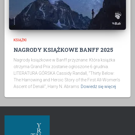
KSIĄŻKI
NAGRODY KSIĄŻKOWE BANFF 2025
Nagrody książkowe w Banff przyznane. Która książka
otrzyma Grand Prix zostanie ogłoszone 6 grudnia.
LITERATURA GÓRSKA Cassidy Randall, “Thirty Below:
The Harrowing and Heroic Story of the First All-Women’s
Ascent of Denali”, Harry N. Abrams
Dowiedz się więcej