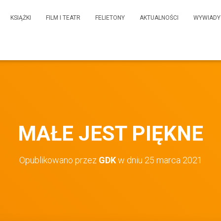
KSIĄŻKI
FILM I TEATR
FELIETONY
AKTUALNOŚCI
WYWIADY
MAŁE JEST PIĘKNE
Opublikowano przez
GDK
w dniu
25 marca 2021