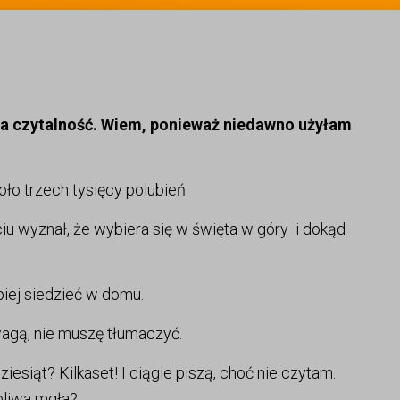
sza czytalność. Wiem, ponieważ niedawno użyłam
koło trzech tysięcy polubień.
ciu wyznał, że wybiera się w święta w góry i dokąd
epiej siedzieć w domu.
 uwagą, nie muszę tłumaczyć.
siąt? Kilkaset! I ciągle piszą, choć nie czytam.
bliwa mgła?