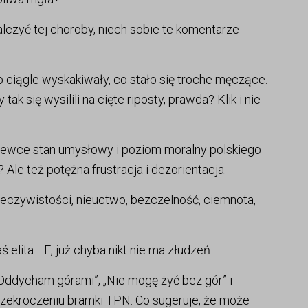
alczyć tej choroby, niech sobie te komentarze
 ciągle wyskakiwały, co stało się troche męczące.
tak się wysilili na cięte riposty, prawda? Klik i nie
czewce stan umysłowy i poziom moralny polskiego
le też potężna frustracja i dezorientacja.
eczywistości, nieuctwo, bezczelność, ciemnota,
kaś elita… E, już chyba nikt nie ma złudzeń…
„Oddycham górami”, „Nie mogę żyć bez gór” i
o przekroczeniu bramki TPN. Co sugeruje, że może