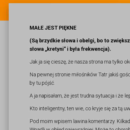
MAŁE JEST PIĘKNE
(Są brzydkie słowa i obelgi, bo to zwięk
słowa „kretyni” i była frekwencja).
Jak ja się cieszę, że nasza strona ma tylko o
Na pewnej stronie miłośników Tatr jakiś goś
by tu pójść.
A ja napisałam, że jest trudna sytuacja i że l
Kto inteligentny, ten wie, co kryje się za tą
Pod moim wpisem lawina komentarzy. Kilkadzie
Wpadli w obłęd najwyraźniej. Może to choro