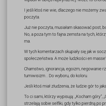
I jeśli ktoś nie wie, dlaczego nie możemy zw
poczyta.
Już nie poczyta, musiałam skasować post, bo
No, a poza tym to fajna zemsta na tych, którzy 
ma.
W tych komentarzach skupiały się jak w so
społeczeństwa. A może ludzkości en masse? A
Chamstwo, ignorancja, egoizm, negowanie rz
tumiwisizm… Do wyboru, do koloru.
Jeśli ktoś miał złudzenia, że ludzie gór to ja
To ci sami, którzy wypisują: „Kocham góry”, 
strzelają sobie selfiki, gdy tylko pierdną p