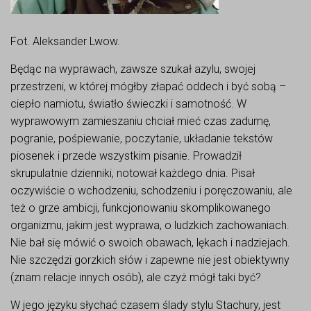
Fot. Aleksander Lwow.
Będąc na wyprawach, zawsze szukał azylu, swojej
przestrzeni, w której mógłby złapać oddech i być sobą –
ciepło namiotu, światło świeczki i samotność. W
wyprawowym zamieszaniu chciał mieć czas zadumę,
pogranie, pośpiewanie, poczytanie, układanie tekstów
piosenek i przede wszystkim pisanie. Prowadził
skrupulatnie dzienniki, notował każdego dnia. Pisał
oczywiście o wchodzeniu, schodzeniu i poręczowaniu, ale
też o grze ambicji, funkcjonowaniu skomplikowanego
organizmu, jakim jest wyprawa, o ludzkich zachowaniach.
Nie bał się mówić o swoich obawach, lękach i nadziejach.
Nie szczędzi gorzkich słów i zapewne nie jest obiektywny
(znam relacje innych osób), ale czyż mógł taki być?
W jego języku słychać czasem ślady stylu Stachury, jest