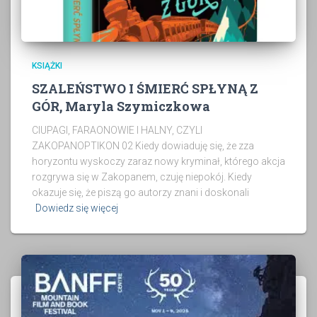
KSIĄŻKI
SZALEŃSTWO I ŚMIERĆ SPŁYNĄ Z
GÓR, Maryla Szymiczkowa
CIUPAGI, FARAONOWIE I HALNY, CZYLI
ZAKOPANOPTIKON 02 Kiedy dowiaduję się, że zza
horyzontu wyskoczy zaraz nowy kryminał, którego akcja
rozgrywa się w Zakopanem, czuję niepokój. Kiedy
okazuje się, że piszą go autorzy znani i doskonali
Dowiedz się więcej