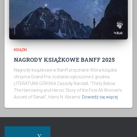
KSIĄŻKI
NAGRODY KSIĄŻKOWE BANFF 2025
Nagrody książkowe w Banff przyznane. Która książka
otrzyma Grand Prix zostanie ogłoszone 6 grudnia.
LITERATURA GÓRSKA Cassidy Randall, “Thirty Below:
The Harrowing and Heroic Story of the First All-Women’s
Ascent of Denali”, Harry N. Abrams
Dowiedz się więcej