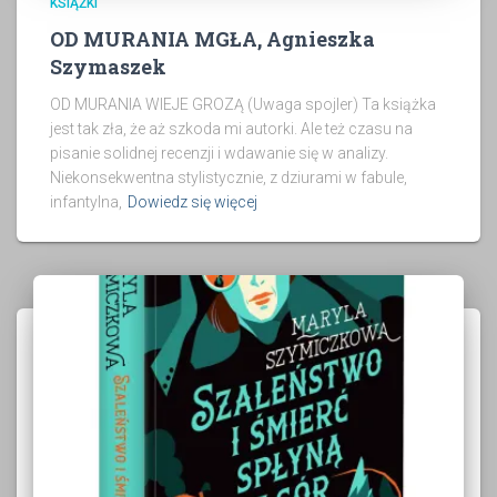
KSIĄŻKI
OD MURANIA MGŁA, Agnieszka
Szymaszek
OD MURANIA WIEJE GROZĄ (Uwaga spojler) Ta książka
jest tak zła, że aż szkoda mi autorki. Ale też czasu na
pisanie solidnej recenzji i wdawanie się w analizy.
Niekonsekwentna stylistycznie, z dziurami w fabule,
infantylna,
Dowiedz się więcej