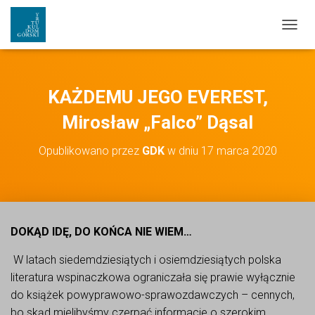
PRZEŁ
KAŻDEMU JEGO EVEREST,
Mirosław „Falco” Dąsal
Opublikowano przez
GDK
w dniu
17 marca 2020
DOKĄD IDĘ, DO KOŃCA NIE WIEM…
W latach siedemdziesiątych i osiemdziesiątych polska
literatura wspinaczkowa ograniczała się prawie wyłącznie
do książek powyprawowo-sprawozdawczych – cennych,
bo skąd mielibyśmy czerpać informacje o szerokim