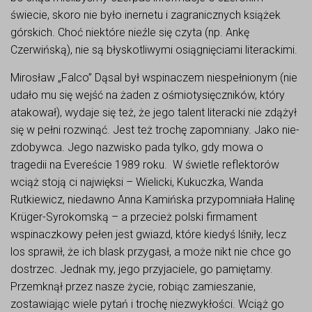
świecie, skoro nie było inernetu i zagranicznych książek
górskich. Choć niektóre nieźle się czyta (np. Ankę
Czerwińską), nie są błyskotliwymi osiągnięciami literackimi.
Mirosław „Falco” Dąsal był wspinaczem niespełnionym (nie
udało mu się wejść na żaden z ośmiotysięczników, który
atakował), wydaje się też, że jego talent literacki nie zdążył
się w pełni rozwinąć. Jest też trochę zapomniany. Jako nie-
zdobywca. Jego nazwisko pada tylko, gdy mowa o
tragedii na Evereście 1989 roku. W świetle reflektorów
wciąż stoją ci najwięksi – Wielicki, Kukuczka, Wanda
Rutkiewicz, niedawno Anna Kamińska przypomniała Halinę
Krüger-Syrokomską – a przecież polski firmament
wspinaczkowy pełen jest gwiazd, które kiedyś lśniły, lecz
los sprawił, że ich blask przygasł, a może nikt nie chce go
dostrzec. Jednak my, jego przyjaciele, go pamiętamy.
Przemknął przez nasze życie, robiąc zamieszanie,
zostawiając wiele pytań i trochę niezwykłości. Wciąż go