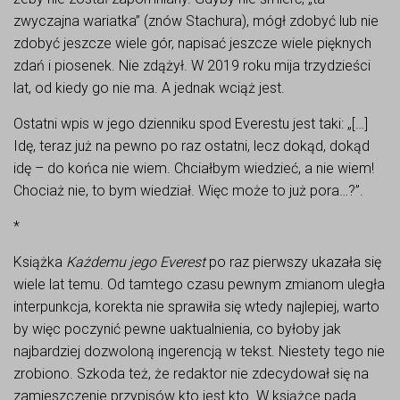
zwyczajna wariatka” (znów Stachura), mógł zdobyć lub nie
zdobyć jeszcze wiele gór, napisać jeszcze wiele pięknych
zdań i piosenek. Nie zdążył. W 2019 roku mija trzydzieści
lat, od kiedy go nie ma. A jednak wciąż jest.
Ostatni wpis w jego dzienniku spod Everestu jest taki: „[…]
Idę, teraz już na pewno po raz ostatni, lecz dokąd, dokąd
idę – do końca nie wiem. Chciałbym wiedzieć, a nie wiem!
Chociaż nie, to bym wiedział. Więc może to już pora…?”.
*
Książka
Każdemu jego Everest
po raz pierwszy ukazała się
wiele lat temu. Od tamtego czasu pewnym zmianom uległa
interpunkcja, korekta nie sprawiła się wtedy najlepiej, warto
by więc poczynić pewne uaktualnienia, co byłoby jak
najbardziej dozwoloną ingerencją w tekst. Niestety tego nie
zrobiono. Szkoda też, że redaktor nie zdecydował się na
zamieszczenie przypisów kto jest kto. W książce pada