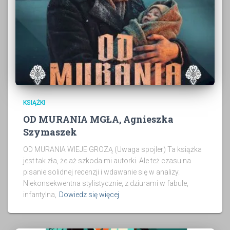
KSIĄŻKI
OD MURANIA MGŁA, Agnieszka
Szymaszek
OD MURANIA WIEJE GROZĄ (Uwaga spojler) Ta książka
jest tak zła, że aż szkoda mi autorki. Ale też czasu na
pisanie solidnej recenzji i wdawanie się w analizy.
Niekonsekwentna stylistycznie, z dziurami w fabule,
infantylna,
Dowiedz się więcej