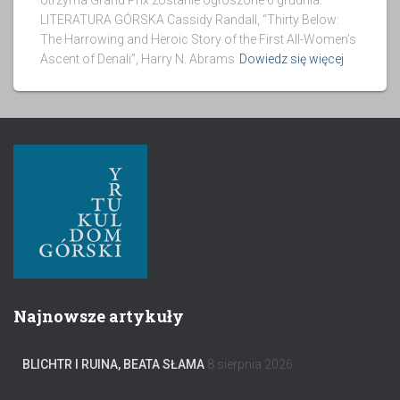
otrzyma Grand Prix zostanie ogłoszone 6 grudnia.
LITERATURA GÓRSKA Cassidy Randall, “Thirty Below:
The Harrowing and Heroic Story of the First All-Women’s
Ascent of Denali”, Harry N. Abrams
Dowiedz się więcej
Najnowsze artykuły
BLICHTR I RUINA, BEATA SŁAMA
8 sierpnia 2026