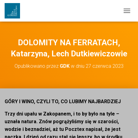
PRZEŁ
DOLOMITY NA FERRATACH,
Katarzyna, Lech Dutkiewiczowie
Opublikowano przez
GDK
w dniu
27 czerwca 2023
GÓRY I WINO, CZYLI TO, CO LUBIMY NAJBARDZIEJ
Trzy dni upału w Zakopanem, i to by było na tyle –
uznała natura. Znów pogrążyliśmy się w szarości,
wodzie i beznadziei, aż tu Pocztex napisał, że jest
paczka. I dzień od razu stał się lepszy, bo w środku