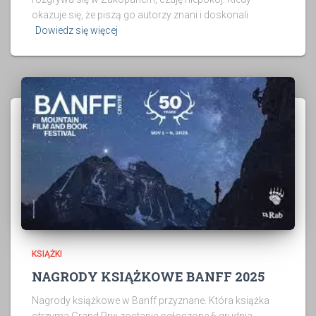
okazuje się, że piszą go autorzy znani i doskonali
Dowiedz się więcej
KSIĄŻKI
NAGRODY KSIĄŻKOWE BANFF 2025
Nagrody książkowe w Banff przyznane. Która książka