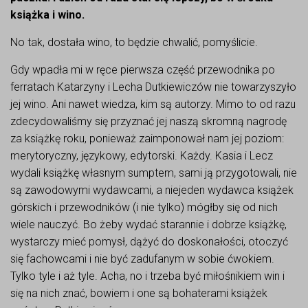
książka i wino.
No tak, dostała wino, to będzie chwalić, pomyślicie.
Gdy wpadła mi w ręce pierwsza część przewodnika po
ferratach Katarzyny i Lecha Dutkiewiczów nie towarzyszyło
jej wino. Ani nawet wiedza, kim są autorzy. Mimo to od razu
zdecydowaliśmy się przyznać jej naszą skromną nagrodę
za książkę roku, ponieważ zaimponował nam jej poziom:
merytoryczny, językowy, edytorski. Każdy. Kasia i Lecz
wydali książkę własnym sumptem, sami ją przygotowali, nie
są zawodowymi wydawcami, a niejeden wydawca książek
górskich i przewodników (i nie tylko) mógłby się od nich
wiele nauczyć. Bo żeby wydać starannie i dobrze książkę,
wystarczy mieć pomysł, dążyć do doskonałości, otoczyć
się fachowcami i nie być zadufanym w sobie ćwokiem.
Tylko tyle i aż tyle. Acha, no i trzeba być miłośnikiem win i
się na nich znać, bowiem i one są bohaterami książek