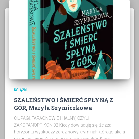
KSIĄŻKI
SZALEŃSTWO I ŚMIERĆ SPŁYNĄ Z
GÓR, Maryla Szymiczkowa
CIUPAGI, FARAONOWIE I HALNY, CZYLI
ZAKOPANOPTIKON 02 Kiedy dowiaduję się, że zza
horyzontu wyskoczy zaraz nowy kryminał, którego akcja
rozgrywa się w Zakopanem, czuję niepokój. Kiedy