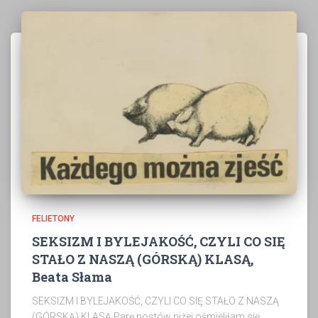
FELIETONY
SEKSIZM I BYLEJAKOŚĆ, CZYLI CO SIĘ
STAŁO Z NASZĄ (GÓRSKĄ) KLASĄ,
Beata Słama
SEKSIZM I BYLEJAKOŚĆ, CZYLI CO SIĘ STAŁO Z NASZĄ
(GÓRSKĄ) KLASĄ Parę postów niżej ośmieliłam się