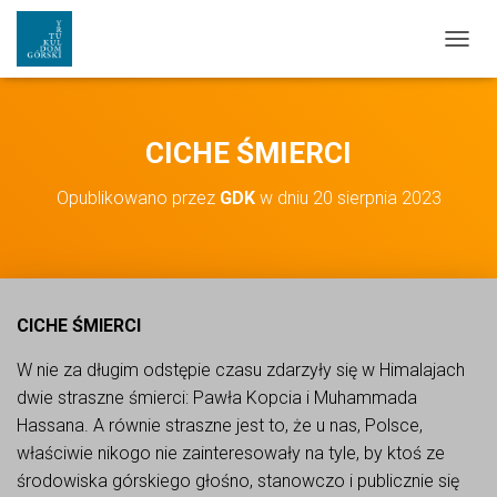
PRZEŁ
CICHE ŚMIERCI
Opublikowano przez
GDK
w dniu
20 sierpnia 2023
CICHE ŚMIERCI
W nie za długim odstępie czasu zdarzyły się w Himalajach
dwie straszne śmierci: Pawła Kopcia i Muhammada
Hassana. A równie straszne jest to, że u nas, Polsce,
właściwie nikogo nie zainteresowały na tyle, by ktoś ze
środowiska górskiego głośno, stanowczo i publicznie się