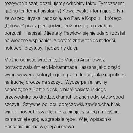
rozrywania szat, oczekujemy odrobiny taktu. Tymczasem
(już na ten temat pisaliśmy) Kowalewski, informując o tym,
że wszedł, tryskał radością, a o Pawle Kopciu – którego
„holował” przez pięć godzin, lecz później to działanie
porzucił – napisał:
„Niestety, Pawłowi się nie udało i został
na wieczne wspinanie”. A potem znów taniec radości,
hołubce i przytupy. I jedziemy dalej.
Można odnieść wrażenie, że Magda Arcimowicz
potraktowała śmierć Mohammada Hassana jako część
wyprawowego kolorytu i jedną z trudności, jakie napotkała
na trudnej drodze na szczyt: „Wyczerpanie, lawiny
schodzące z Bottle Neck, śmierć pakistańskiego
przewodnika po drodze, dramat ludzkich odwrotów spod
szczytu. Sztywne od lodu poręczówki, zawierucha, brak
widoczności, bezwzględnie zacinający śnieg na zejściu,
zamarznięte gogle, zgrabiałe ręce”. W jej wpisach o
Hassanie nie ma więcej ani słowa.