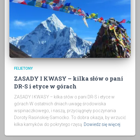
FELIETONY
ZASADY I KWASY – kilka słów o pani
DR-S i etyce w górach
ZASADY I KWASY – kilka słów o pani DR-S i etyce w
górach W ostatnich dniach uwagę środowiska
wspinaczkowego, i naszą, przyciągnęły poczynania
Doroty Rasińskiej-Samoćko. To dobra okazja, by wrzucić
kilka kamyków do pokrytego rzęsą
Dowiedz się więcej