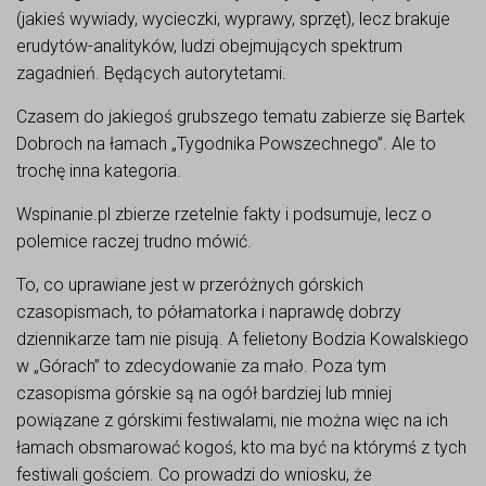
(jakieś wywiady, wycieczki, wyprawy, sprzęt), lecz brakuje
erudytów-analityków, ludzi obejmujących spektrum
zagadnień. Będących autorytetami.
Czasem do jakiegoś grubszego tematu zabierze się Bartek
Dobroch na łamach „Tygodnika Powszechnego”. Ale to
trochę inna kategoria.
Wspinanie.pl zbierze rzetelnie fakty i podsumuje, lecz o
polemice raczej trudno mówić.
To, co uprawiane jest w przeróżnych górskich
czasopismach, to półamatorka i naprawdę dobrzy
dziennikarze tam nie pisują. A felietony Bodzia Kowalskiego
w „Górach” to zdecydowanie za mało. Poza tym
czasopisma górskie są na ogół bardziej lub mniej
powiązane z górskimi festiwalami, nie można więc na ich
łamach obsmarować kogoś, kto ma być na którymś z tych
festiwali gościem. Co prowadzi do wniosku, że