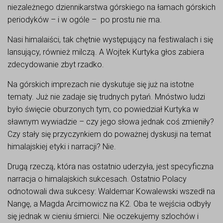
niezależnego dziennikarstwa górskiego na łamach górskich
periodyków – i w ogóle – po prostu nie ma.
Nasi himalaiści, tak chętnie występujący na festiwalach i się
lansujący, również milczą. A Wojtek Kurtyka głos zabiera
zdecydowanie zbyt rzadko.
Na górskich imprezach nie dyskutuje się już na istotne
tematy. Już nie zadaje się trudnych pytań. Mnóstwo ludzi
było święcie oburzonych tym, co powiedział Kurtyka w
sławnym wywiadzie – czy jego słowa jednak coś zmieniły?
Czy stały się przyczynkiem do poważnej dyskusji na temat
himalajskiej etyki i narracji? Nie.
Drugą rzeczą, która nas ostatnio uderzyła, jest specyficzna
narracja o himalajskich sukcesach. Ostatnio Polacy
odnotowali dwa sukcesy: Waldemar Kowalewski wszedł na
Nangę, a Magda Arcimowicz na K2. Oba te wejścia odbyły
się jednak w cieniu śmierci. Nie oczekujemy szlochów i