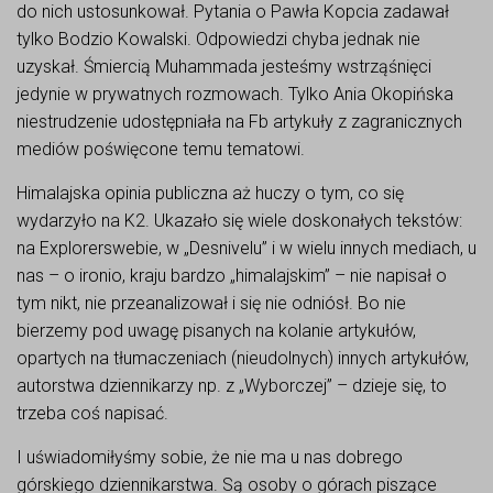
do nich ustosunkował. Pytania o Pawła Kopcia zadawał
tylko Bodzio Kowalski. Odpowiedzi chyba jednak nie
uzyskał. Śmiercią Muhammada jesteśmy wstrząśnięci
jedynie w prywatnych rozmowach. Tylko Ania Okopińska
niestrudzenie udostępniała na Fb artykuły z zagranicznych
mediów poświęcone temu tematowi.
Himalajska opinia publiczna aż huczy o tym, co się
wydarzyło na K2. Ukazało się wiele doskonałych tekstów:
na Explorerswebie, w „Desnivelu” i w wielu innych mediach, u
nas – o ironio, kraju bardzo „himalajskim” – nie napisał o
tym nikt, nie przeanalizował i się nie odniósł. Bo nie
bierzemy pod uwagę pisanych na kolanie artykułów,
opartych na tłumaczeniach (nieudolnych) innych artykułów,
autorstwa dziennikarzy np. z „Wyborczej” – dzieje się, to
trzeba coś napisać.
I uświadomiłyśmy sobie, że nie ma u nas dobrego
górskiego dziennikarstwa. Są osoby o górach piszące