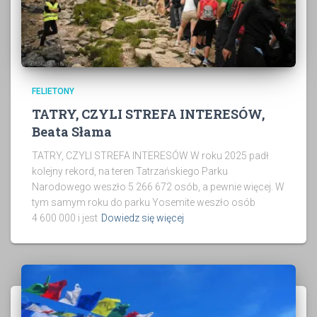
FELIETONY
TATRY, CZYLI STREFA INTERESÓW,
Beata Słama
TATRY, CZYLI STREFA INTERESÓW W roku 2025 padł
kolejny rekord, na teren Tatrzańskiego Parku
Narodowego weszło 5 266 672 osób, a pewnie więcej. W
tym samym roku do parku Yosemite weszło osób
4 600 000 i jest
Dowiedz się więcej