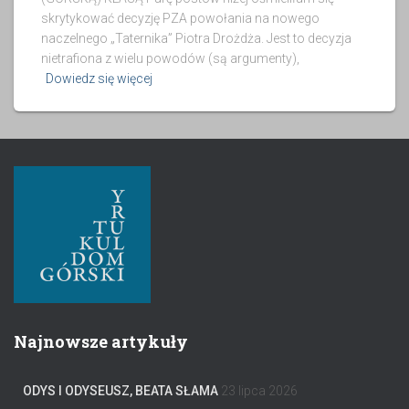
skrytykować decyzję PZA powołania na nowego
naczelnego „Taternika” Piotra Drożdża. Jest to decyzja
nietrafiona z wielu powodów (są argumenty),
Dowiedz się więcej
Najnowsze artykuły
ODYS I ODYSEUSZ, BEATA SŁAMA
23 lipca 2026