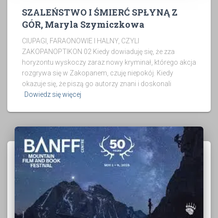
SZALEŃSTWO I ŚMIERĆ SPŁYNĄ Z
GÓR, Maryla Szymiczkowa
CIUPAGI, FARAONOWIE I HALNY, CZYLI
ZAKOPANOPTIKON 02 Kiedy dowiaduję się, że zza
horyzontu wyskoczy zaraz nowy kryminał, którego akcja
rozgrywa się w Zakopanem, czuję niepokój. Kiedy
okazuje się, że piszą go autorzy znani i doskonali
Dowiedz się więcej