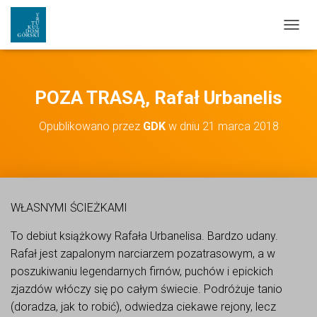
PRZEŁ
POZA TRASĄ, Rafał Urbanelis
Opublikowano przez
GDK
w dniu
21 marca 2018
WŁASNYMI ŚCIEŻKAMI
To debiut książkowy Rafała Urbanelisa. Bardzo udany.
Rafał jest zapalonym narciarzem pozatrasowym, a w
poszukiwaniu legendarnych firnów, puchów i epickich
zjazdów włóczy się po całym świecie. Podróżuje tanio
(doradza, jak to robić), odwiedza ciekawe rejony, lecz