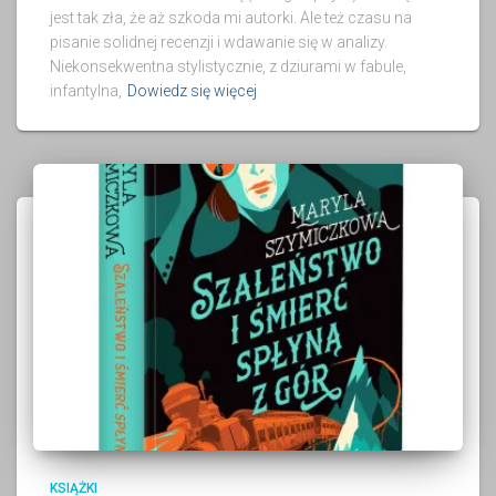
jest tak zła, że aż szkoda mi autorki. Ale też czasu na
pisanie solidnej recenzji i wdawanie się w analizy.
Niekonsekwentna stylistycznie, z dziurami w fabule,
infantylna,
Dowiedz się więcej
KSIĄŻKI