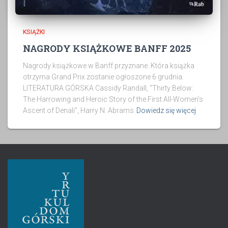
KSIĄŻKI
NAGRODY KSIĄŻKOWE BANFF 2025
Nagrody książkowe w Banff przyznane. Która książka
otrzyma Grand Prix zostanie ogłoszone 6 grudnia.
LITERATURA GÓRSKA Cassidy Randall, “Thirty Below:
The Harrowing and Heroic Story of the First All-Women’s
Ascent of Denali”, Harry N. Abrams
Dowiedz się więcej