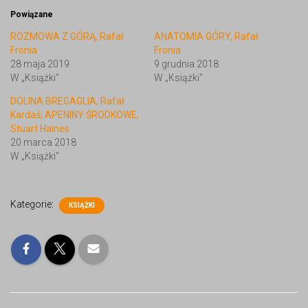
Powiązane
ROZMOWA Z GÓRĄ, Rafał
ANATOMIA GÓRY, Rafał
Fronia
Fronia
28 maja 2019
9 grudnia 2018
W „Książki"
W „Książki"
DOLINA BREGAGLIA, Rafał
Kardaś; APENINY ŚRODKOWE,
Stuart Haines
20 marca 2018
W „Książki"
Kategorie:
KSIĄŻKI