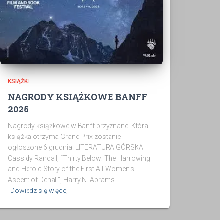
KSIĄŻKI
NAGRODY KSIĄŻKOWE BANFF
2025
Nagrody książkowe w Banff przyznane. Która
książka otrzyma Grand Prix zostanie
ogłoszone 6 grudnia. LITERATURA GÓRSKA
Cassidy Randall, “Thirty Below: The Harrowing
and Heroic Story of the First All-Women’s
Ascent of Denali”, Harry N. Abrams
Dowiedz się więcej