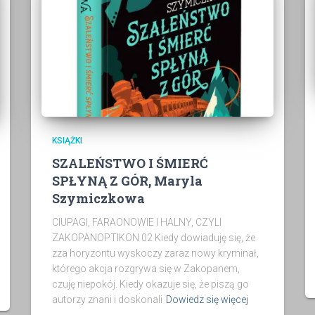
KSIĄŻKI
SZALEŃSTWO I ŚMIERĆ
SPŁYNĄ Z GÓR, Maryla
Szymiczkowa
CIUPAGI, FARAONOWIE I HALNY, CZYLI
ZAKOPANOPTIKON 02 Kiedy dowiaduję się, że
zza horyzontu wyskoczy zaraz nowy kryminał,
którego akcja rozgrywa się w Zakopanem,
czuję niepokój. Kiedy okazuje się, że piszą go
autorzy znani i doskonali
Dowiedz się więcej