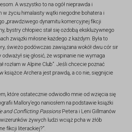
esom. A wszystko to na ogół nieprawda i
em w życiu himalaisty wątki niegodne bohatera i
 „prawdziwego dynamitu komercyjnej fikcji
czny, bystry chłopiec stał się ozdobą ekskluzywnego
ramach związki miłosne każdego z każdym. Była to
ery, świeżo podówczas zawiązana wokół dwu cór sir
ry odważył się głosić, że wspinanie nie wymaga
 rozłam w Alpine Club”. Jeśli chcecie poznać
 w książce Archera jest prawdą, a co nie, sięgnijcie
m, które ostatecznie odwiodło mnie od wzięcia się
ografii Mallory’ego naniosłem na podstawie książki
ife and Conflicting Passions
Petera i Leni Gillmanów
ych wizerunków żywych ludzi wciąż pcha w żłób
fikcji literackiej?”.