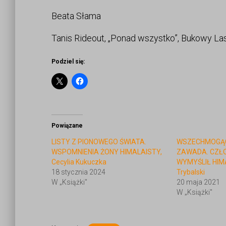
Beata Słama
Tanis Rideout, „Ponad wszystko”, Bukowy La
Podziel się:
Powiązane
LISTY Z PIONOWEGO ŚWIATA.
WSZECHMOGĄC
WSPOMNIENIA ŻONY HIMALAISTY,
ZAWADA. CZŁO
Cecylia Kukuczka
WYMYŚLIŁ HIMA
18 stycznia 2024
Trybalski
W „Książki"
20 maja 2021
W „Książki"