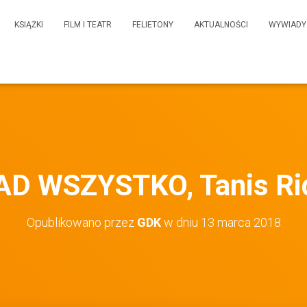
KSIĄŻKI
FILM I TEATR
FELIETONY
AKTUALNOŚCI
WYWIADY
D WSZYSTKO, Tanis Ri
Opublikowano przez
GDK
w dniu
13 marca 2018