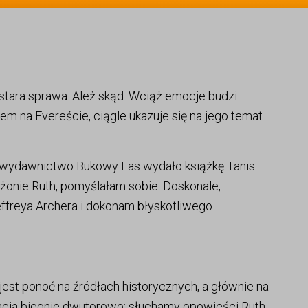
tara sprawa. Ależ skąd. Wciąż emocje budzi
em na Evereście, ciągle ukazuje się na jego temat
 wydawnictwo Bukowy Las wydało książkę Tanis
 żonie Ruth, pomyślałam sobie: Doskonale,
ffreya Archera i dokonam błyskotliwego
 jest ponoć na źródłach historycznych, a głównie na
racja biegnie dwutorowo: słuchamy opowieści Ruth,