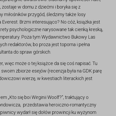
 zostaje w domu z dziećmi i boryka się z
ny miłośników przygód, śledzimy także losy
 Everest. Brzmi interesująco? No cóż, książka jest
trety psychologiczne narysowane tak cienką kreską,
 temperatury. Poza tym Wydawnictwo Bukowy Las
ch redaktorów, bo proza jest toporna i pełna
ultanta do spraw górskich.
r, więc może o tej książce da się coś napisać. Tu
 swoim zbiorze esejów (recenzja była na GDK parę
dowiczowi wierzę, w kwestiach literackich jest
em „Kto się boi Wirginii Woolf?”, traktujący o
Gondowicza, przedstawia heroiczno-romantyczny
 z piwnicy wydarł się dołów prowincji ku wyżynom