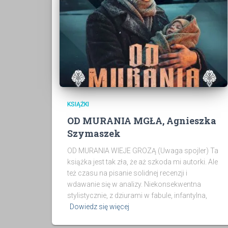
KSIĄŻKI
OD MURANIA MGŁA, Agnieszka
Szymaszek
OD MURANIA WIEJE GROZĄ (Uwaga spojler) Ta
książka jest tak zła, że aż szkoda mi autorki. Ale
też czasu na pisanie solidnej recenzji i
wdawanie się w analizy. Niekonsekwentna
stylistycznie, z dziurami w fabule, infantylna,
Dowiedz się więcej