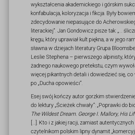
wykształcenia akademickiego i górskim sukc
konfabulacja, koloryzacja i fikcja. Były bowi
zdecydowanie niepasujące do Acherowskiego
literackiej”. Jan Gondowicz pisze tak: „… śli
kręgu, który uprawiał kult piękna, a w jego 
sławna w dziejach literatury Grupa Bloomsb
Leslie Stephena – pierwszego alpinisty, któ
żadnego naukowego pretekstu, czym wywołał
więcej pikantnych detali i dowiedzieć się, co
po „Ducha opowieści”.
Esej swój kończy autor gorzkim stwierdzenie
do lektury „Ścieżek chwały”: „Poprawki do bi
The Wildest Dream.
George I. Mallory, His L
[…]. Kto i z jakiej racji, zamiast autentyczn
czytelnikom polskim lipny dynamit „komercyjne 