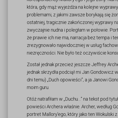
która, gdy mąż wyjeżdża na kolejne wyprawy,
problemami, z jakimi zawsze borykają się żo
ostatniej, tragicznie zakończonej wyprawy na
zwyczajnie nudna i poległam w połowie. Por
że prawie ich nie ma, narracja bez tempa i
zrezygnowało najwidoczniej w usług fachowy
niezręczności. Nie było też oczywiście kons
Został jednak przecież jeszcze Jeffrey Arche
jednak skrzydła podciął mi Jan Gondowicz w
dni temu) „Duch opowieści”, a ja Janowi Gon
moim guru.
Otóż natrafiłam w „Duchu…” na tekst pod tytuł
powieści Archera właśnie. Archer, według 
portret Mallory’ego, który jako ten Wokulski