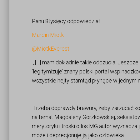
Panu 8tysięcy odpowiedział
Marcin Miotk
@MiotkEverest
„[…] mam dokładnie takie odczucia. Jeszcze 
'legitymizuje’ znany polski portal wspinaczko
wszystkie hejty stamtąd płynące w jednym mi
Trzeba doprawdy brawury, żeby zarzucać komu
na temat Magdaleny Gorzkowskiej, seksistows
merytoryki i troski o los MG autor wyznacza 
może i deprecjonuje ją jako człowieka.