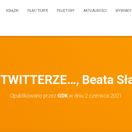
KSIĄŻKI
FILM I TEATR
FELIETONY
AKTUALNOŚCI
WYWIADY
 TWITTERZE…, Beata Sł
Opublikowano przez
GDK
w dniu
2 czerwca 2021