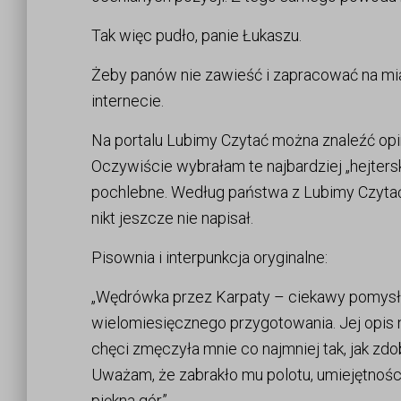
Tak więc pudło, panie Łukaszu.
Żeby panów nie zawieść i zapracować na mian
internecie.
Na portalu Lubimy Czytać można znaleźć opin
Oczywiście wybrałam te najbardziej „hejterski
pochlebne. Według państwa z Lubimy Czytać z
nikt jeszcze nie napisał.
Pisownia i interpunkcja oryginalne:
„Wędrówka przez Karpaty – ciekawy pomysł
wielomiesięcznego przygotowania. Jej opis 
chęci zmęczyła mnie co najmniej tak, jak zd
Uważam, że zabrakło mu polotu, umiejętności
piękna gór”.