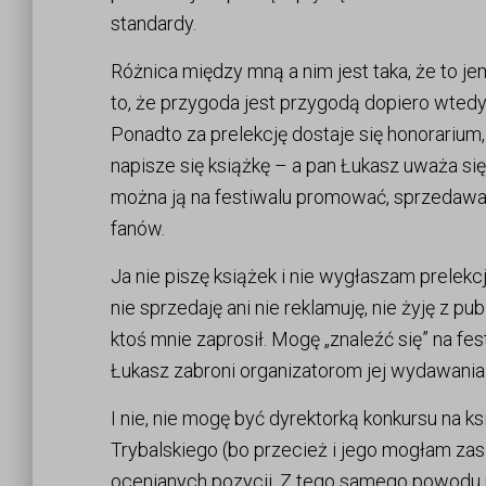
standardy.
Różnica między mną a nim jest taka, że to j
to, że przygoda jest przygodą dopiero wtedy
Ponadto za prelekcję dostaje się honorarium,
napisze się książkę – a pan Łukasz uważa się
można ją na festiwalu promować, sprzedawać,
fanów.
Ja nie piszę książek i nie wygłaszam prelekc
nie sprzedaję ani nie reklamuję, nie żyję z p
ktoś mnie zaprosił. Mogę „znaleźć się” na fe
Łukasz zabroni organizatorom jej wydawania 
I nie, nie mogę być dyrektorką konkursu na k
Trybalskiego (bo przecież i jego mogłam zas
ocenianych pozycji. Z tego samego powodu n