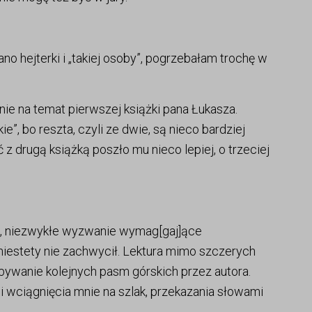
o hejterki i „takiej osoby”, pogrzebałam trochę w
ie na temat pierwszej książki pana Łukasza.
e”, bo reszta, czyli ze dwie, są nieco bardziej
 drugą książką poszło mu nieco lepiej, o trzeciej
, niezwykłe wyzwanie wymag[gaj]ące
niestety nie zachwycił. Lektura mimo szczerych
obywanie kolejnych pasm górskich przez autora.
 wciągnięcia mnie na szlak, przekazania słowami