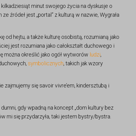
 kilkadziesiąt minut swojego życia na dyskusje o
ze źródeł jest „portal” z kulturą w nazwie, Wygrała
ę od hejtu, a także kulturę osobistą, rozumianą jako
ściej jest rozumiana jako całokształt duchowego i
urę można określić jako ogół wytworów
ludzi
,
: duchowych,
symbolicznych
, takich jak wzory
e zajmujemy się savoir vivre’em, kindersztubą i
e dumni, gdy wpadną na koncept „dom kultury bez
ów mi się przydarzyła, taki jestem bystry/bystra.