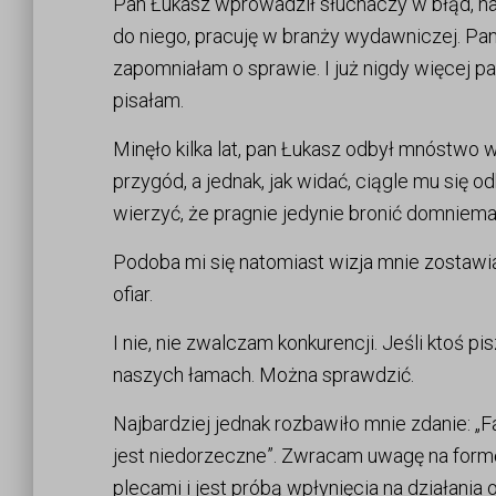
Pan Łukasz wprowadził słuchaczy w błąd, na
do niego, pracuję w branży wydawniczej. Pan 
zapomniałam o sprawie. I już nigdy więcej pa
pisałam.
Minęło kilka lat, pan Łukasz odbył mnóstwo
przygód, a jednak, jak widać, ciągle mu się o
wierzyć, że pragnie jedynie bronić domniema
Podoba mi się natomiast wizja mnie zostawia
ofiar.
I nie, nie zwalczam konkurencji. Jeśli ktoś p
naszych łamach. Można sprawdzić.
Najbardziej jednak rozbawiło mnie zdanie: „Fakt
jest niedorzeczne”. Zwracam uwagę na formę
plecami i jest próbą wpłynięcia na działania 