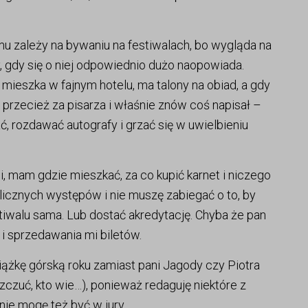
emu zależy na bywaniu na festiwalach, bo wygląda na
, gdy się o niej odpowiednio dużo naopowiada.
 mieszka w fajnym hotelu, ma talony na obiad, a gdy
 przecież za pisarza i właśnie znów coś napisał –
 rozdawać autografy i grzać się w uwielbieniu
ji, mam gdzie mieszkać, za co kupić karnet i niczego
ublicznych występów i nie muszę zabiegać o to, by
stiwalu sama. Lub dostać akredytację. Chyba że pan
i sprzedawania mi biletów.
siążkę górską roku zamiast pani Jagody czy Piotra
zczuć, kto wie…), ponieważ redaguję niektóre z
ie mogę też być w jury.