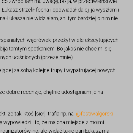
 co zwróciłam mu uwagę, bo ja, w przeciwieństwie
Łukasz strzelił focha i opowiadał dalej, ja wyszłam i
na Łukasza nie widziałam, ani tym bardziej o nim nie
 wspaniałych wędrówek, przeżył wiele ekscytujących
dbija tamtym spotkaniem. Bo jakoś nie chce mi się
nych uciśnionych (przeze mnie).
jącej za sobą kolejne trupy i wypatrującej nowych
isze dobre recenzje, chętnie udostępniam je na
, że taki ktoś [sic!] trafia np. na
@festiwalgorski
 wypowiedzi i to, że ma ona miejsce z moimi
organizatorów, no, ale widać takie pan Łukasz ma