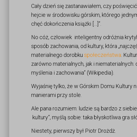
Cały dzień się zastanawiałem, czy poświęcić
hejcie w środowisku górskim, którego jednym 
chęć dokończenia książki […]”.
No cóż, człowiek inteligentny odróżnia krytyk
sposób zachowania, od kultury, która „najczę
materialnego dorobku
społeczeństwa
. Kult
zarówno materialnych, jak i niematerialnych
myślenia i zachowania” (Wikipedia).
Wyjaśnię tylko, że w Górskim Domu Kultury ni
manierami przy stole.
Ale pana rozumiem: ludzie są bardzo z siebi
kultury”, myślą sobie: taka błyskotliwa gra sł
Niestety, pierwszy był Piotr Drożdż.