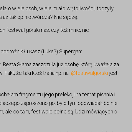
elało wiele osób, wiele miało wątpliwości, toczyły
a aż tak opiniotwórcza? Nie sądzę.
n festiwal górski nas, czy też mnie, nie
podróżnik Łukasz (Luke?) Supergan:
 Beata Słama zaszczuła już osobę, którą uważała za
 Fakt, że taki ktoś trafia np. na
@festiwalgorski
jest
uchałam fragmentu jego prelekcji na temat pisania i
dlaczego zaproszono go, by o tym opowiadał, bo nie
m, ale co tam, festiwale pełne są ludzi mówiących o