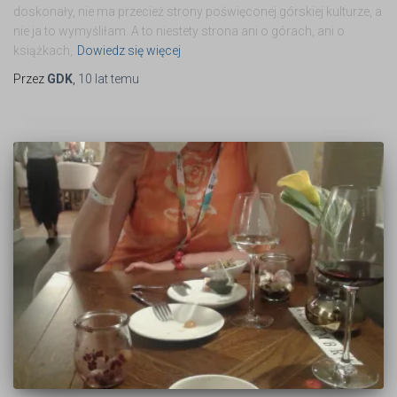
doskonały, nie ma przecież strony poświęconej górskiej kulturze, a
nie ja to wymyśliłam. A to niestety strona ani o górach, ani o
książkach,
Dowiedz się więcej
Przez
GDK
,
10 lat
temu