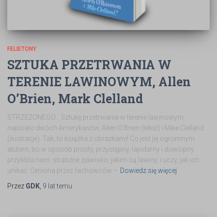
FELIETONY
SZTUKA PRZETRWANIA W
TERENIE LAWINOWYM, Allen
O’Brien, Mark Clelland
STRZEŻONEGO… Sztukę przetrwania w terenie lawinowym
napisało dwóch Amerykanów, Allen O’Brien (tekst) i Mike Clelland
(ilustracje). Tak, to książka z obrazkami! Co jest jej ogromnym
atutem, bo w sposób prosty, przystępny, lapidarny i dowcipny
przybliża nam straszne zjawisko, jakim są lawiny, i uczy, jak ich
unikać. Ceniona przez fachowców –
Dowiedz się więcej
Przez
GDK
,
9 lat
temu