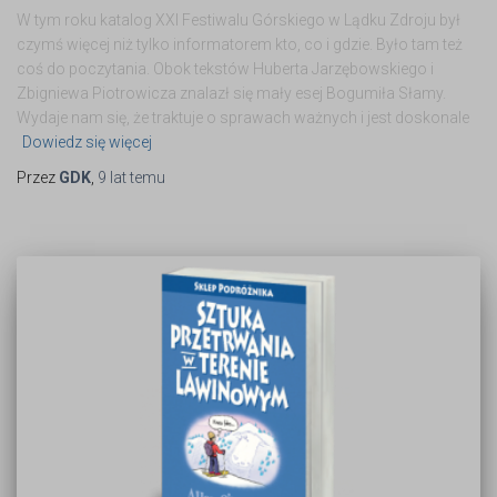
W tym roku katalog XXI Festiwalu Górskiego w Lądku Zdroju był
czymś więcej niż tylko informatorem kto, co i gdzie. Było tam też
coś do poczytania. Obok tekstów Huberta Jarzębowskiego i
Zbigniewa Piotrowicza znalazł się mały esej Bogumiła Słamy.
Wydaje nam się, że traktuje o sprawach ważnych i jest doskonale
Dowiedz się więcej
Przez
GDK
,
9 lat
temu