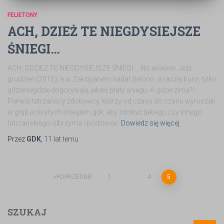
FELIETONY
ACH, DZIEŻ TE NIEGDYSIEJSZE
ŚNIEGI…
ACH, GDZIEŻ TE NIEGDYSIEJSZE ŚNIEGI… No właśnie. Jest
grudzień (2015), a w Zakopanem nadal zielono, a raczej buro, tylko
gdzieniegdzie dogorywają jakieś płaty śniegu. A gdzie zima?!
Pierwsi tatrzańscy zdobywcy, którzy od czasu do czasu wyruszali
w głąb pokrytych śniegiem gór, aby zdobyć takiego czy innego
tatrzańskiego olbrzyma i podziwiać
Dowiedz się więcej
Przez
GDK
,
11 lat
temu
POPRZEDNIE
1
…
4
5
SZUKAJ