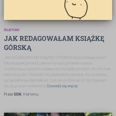
FELIETONY
JAK REDAGOWAŁAM KSIĄŻKĘ
GÓRSKĄ
JAK REDAGOWAŁAM KSIĄŻKĘ GÓRSKĄ Kiedyś zredagowałam
kilka książek górskich, ale nie nie wytrzymałam trudów
współpracy z naszymi wydawcami książek górskich. Oni też mieli
mnie dość, bo: Chciałam, by zapłacili mi za pracę. I to wcześniej,
niż sprzeda się cały nakład, czyli nie za dziesięć lat. Domagałam
się, by proces wydawania
Dowiedz się więcej
Przez
GDK
,
9 lat
temu