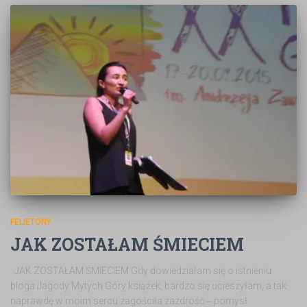
FELIETONY
JAK ZOSTAŁAM ŚMIECIEM
JAK ZOSTAŁAM ŚMIECIEM Gdy dowiedziałam się o istnieniu
bloga Jagody Mytych Góry książek, bardzo się ucieszyłam, a tak
naprawdę w moim sercu zagościła zazdrość ‒ pomysł