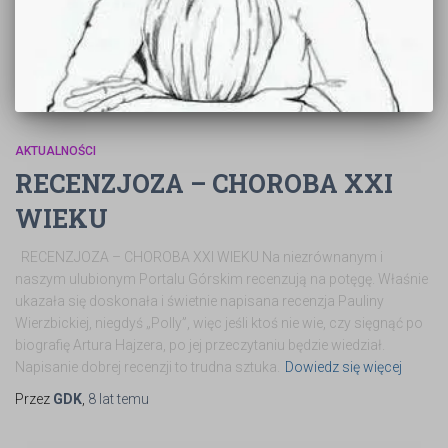
AKTUALNOŚCI
RECENZJOZA – CHOROBA XXI
WIEKU
RECENZJOZA – CHOROBA XXI WIEKU Na niezrównanym i
naszym ulubionym Portalu Górskim recenzują na potęgę. Właśnie
ukazała się doskonała i świetnie napisana recenzja Pauliny
Wierzbickiej, niegdyś „Polly”, więc jeśli ktoś nie wie, czy sięgnąć po
biografię Artura Hajzera, po jej przeczytaniu będzie wiedział.
Napisanie dobrej recenzji to trudna sztuka.
Dowiedz się więcej
Przez
GDK
,
8 lat
temu