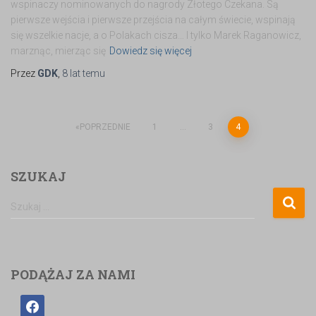
wspinaczy nominowanych do nagrody Złotego Czekana. Są
pierwsze wejścia i pierwsze przejścia na całym świecie, wspinają
się wszelkie nacje, a o Polakach cisza… I tylko Marek Raganowicz,
marznąc, mierząc się
Dowiedz się więcej
Przez
GDK
,
8 lat
temu
POPRZEDNIE
1
…
3
4
SZUKAJ
Szukaj …
PODĄŻAJ ZA NAMI