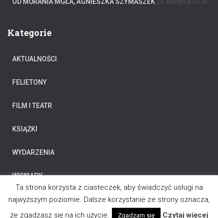
OD MURANIA MGŁA, AGNIESZKA SZYMASZEK
26 kwietnia 2026
Kategorie
AKTUALNOŚCI
FELIETONY
FILM I TEATR
KSIĄŻKI
WYDARZENIA
WYWIADY
Ta strona korzysta z ciasteczek, aby świadczyć usługi na
najwyższym poziomie. Dalsze korzystanie ze strony oznacza,
że zgadzasz się na ich użycie.
Czytaj więcej
Zgadzam się