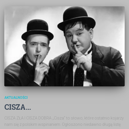
AKTUALNOŚCI
CISZA…
CISZA ZŁA I CISZA DOBRA „Cisza” to słowo, które ostatnio kojarzy
nam się z polskim wspinaniem. Ogłoszono niedawno długą listę