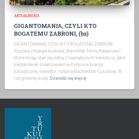
AKTUALNOŚCI
GIGANTOMANIA, CZYLI KTO
BOGATEMU ZABRONI, (bs)
GIGANTOMANIA, CZYLI KTO BOGATEMU ZABRONI
Ruszyła z kopyta budowa „Bachleda Termy Kasprowy”,
które mogą stać się jedną z największych inwestycji, jakie
kiedykolwiek zrealizowano w Polsce w branży
turystycznej. Inwestor: rodzina Bachledów-Curusiów. W
roli głównej wody
Dowiedz się więcej