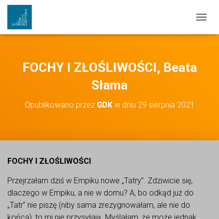
PRZEŁ
FOCHY I ZŁOŚLIWOŚCI, Beata
Słama
Opublikowano przez
GDK
w dniu
29 sierpnia 2021
FOCHY I ZŁOŚLIWOŚCI
Przejrzałam dziś w Empiku nowe „Tatry”. Zdziwicie się,
dlaczego w Empiku, a nie w domu? A, bo odkąd już do
„Tatr” nie piszę (niby sama zrezygnowałam, ale nie do
końca), to mi nie przysyłają. Myślałam, że może jednak