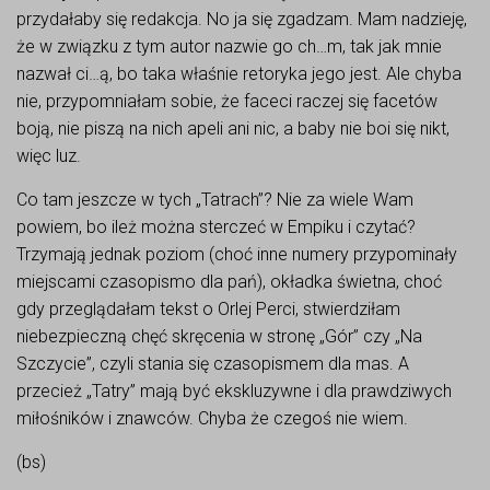
przydałaby się redakcja. No ja się zgadzam. Mam nadzieję,
że w związku z tym autor nazwie go ch…m, tak jak mnie
nazwał ci…ą, bo taka właśnie retoryka jego jest. Ale chyba
nie, przypomniałam sobie, że faceci raczej się facetów
boją, nie piszą na nich apeli ani nic, a baby nie boi się nikt,
więc luz.
Co tam jeszcze w tych „Tatrach”? Nie za wiele Wam
powiem, bo ileż można sterczeć w Empiku i czytać?
Trzymają jednak poziom (choć inne numery przypominały
miejscami czasopismo dla pań), okładka świetna, choć
gdy przeglądałam tekst o Orlej Perci, stwierdziłam
niebezpieczną chęć skręcenia w stronę „Gór” czy „Na
Szczycie”, czyli stania się czasopismem dla mas. A
przecież „Tatry” mają być ekskluzywne i dla prawdziwych
miłośników i znawców. Chyba że czegoś nie wiem.
(bs)