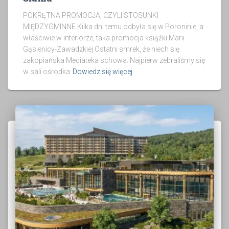
POKRĘTNA PROMOCJA, CZYLI STOSUNKI
MIĘDZYGMINNE Kilka dni temu odbyła się w Poroninie, a
właściwie w interiorze, taka promocja książki Marii
Gąsienicy-Zawadzkiej Ostatni smrek, że niech się
zakopiańska Mediateka schowa. Najpierw zebraliśmy się
w sali ośrodka
Dowiedz się więcej