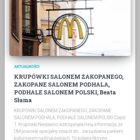
AKTUALNOŚCI
KRUPÓWKI SALONEM ZAKOPANEGO,
ZAKOPANE SALONEM PODHALA,
PODHALE SALONEM POLSKI, Beata
Słama
KRUPÓWKI SALONEM ZAKOPANEGO, ZAKOPANE
SALONEM PODHALA, PODHALE SALONEM POLSKI Część
1. Krupówki Niedawno wstrząsnęła mną informacja, że
UM powołał specjalny zespół do… zarządzania parkiem
kulturowym na Krupówkach. To kolejne fikcyjne