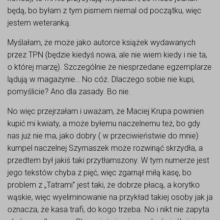
będą, bo byłam z tym pismem niemal od początku, więc
jestem weteranką.
Myślałam, że może jako autorce książek wydawanych
przez TPN (będzie kiedyś nowa, ale nie wiem kiedy i nie ta,
o której marzę). Szczególnie że niesprzedane egzemplarze
lądują w magazynie… No cóż. Dlaczego sobie nie kupi,
pomyślicie? Ano dla zasady. Bo nie.
No więc przejrzałam i uważam, że Maciej Krupa powinien
kupić mi kwiaty, a może byłemu naczelnemu też, bo gdy
nas już nie ma, jako dobry ( w przeciwieństwie do mnie)
kumpel naczelnej Szymaszek może rozwinąć skrzydła, a
przedtem był jakiś taki przytłamszony. W tym numerze jest
jego tekstów chyba z pięć, więc zgarnął miłą kasę, bo
problem z „Tatrami” jest taki, że dobrze płacą, a korytko
wąskie, więc wyeliminowanie na przykład takiej osoby jak ja
oznacza, że kasa trafi, do kogo trzeba. No i nikt nie zapyta