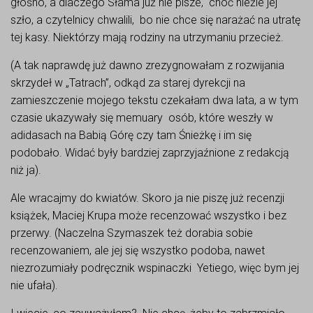
głośno, a dlaczego Słama już nie pisze, choć nieźle jej
szło, a czytelnicy chwalili, bo nie chce się narażać na utratę
tej kasy. Niektórzy mają rodziny na utrzymaniu przecież.
(A tak naprawdę już dawno zrezygnowałam z rozwijania
skrzydeł w „Tatrach”, odkąd za starej dyrekcji na
zamieszczenie mojego tekstu czekałam dwa lata, a w tym
czasie ukazywały się memuary osób, które weszły w
adidasach na Babią Górę czy tam Śnieżkę i im się
podobało. Widać były bardziej zaprzyjaźnione z redakcją
niż ja).
Ale wracajmy do kwiatów. Skoro ja nie piszę już recenzji
książek, Maciej Krupa może recenzować wszystko i bez
przerwy. (Naczelna Szymaszek też dorabia sobie
recenzowaniem, ale jej się wszystko podoba, nawet
niezrozumiały podręcznik wspinaczki Yetiego, więc bym jej
nie ufała).