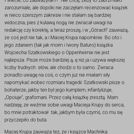
I wiecie, co zauważyłam? Nie chcę, żeby to zabrzmiało
zarozumiale, ale dopóki nie zaczęłam recenzować książek
w nieco szerszym zakresie i nie stałam się bardziej
widoczna, pies z kulawą nogą nie zwracał uwagi na
redakcję czy korektę, a teraz proszę, i w „Górach” zauważą,
że coś jest nie tak, a i Maciej Krupa napomknie. Bo oto i
jego zdaniem (tak jak moim i Iwony Baturo) książka
Wojciecha Szatkowskiego o Oppenheimie nie jest
najlepsza. Pisze może bardziej ą, ę niż ja i używa większej
liczby trudnych słów, ale chodzi o to samo. Zwraca
ponadto uwagę na coś, o czym już nie miałam siły
napomykać wobec rozmiaru tragedii: Szatkowski pisze o
bohaterze, jakby ten był jego kumplem, infantylizuje,
„Opciuje”, grafomani. Przez całą książkę zresztą. Mam
nadzieję, że weźmie sobie uwagi Macieja Krupy do serca,
bo mnie potraktował tak, jakbym była czymś, co mu się
przyczepiło do buta.
Maciej Krupa zauważa też, że i książce Machnika