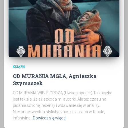
KSIĄŻKI
OD MURANIA MGŁA, Agnieszka
Szymaszek
OD MURANIA WIEJE GROZĄ (Uwaga spojler) Ta książka
jest tak zła, że aż szkoda mi autorki. Ale też czasu na
pisanie solidnej recenzji i wdawanie się w analizy.
Niekonsekwentna stylistycznie, z dziurami w fabule,
infantylna,
Dowiedz się więcej