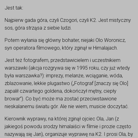
Jest tak:
Najpierw gada góra, czyli Czogori, czyli K2. Jest mistyczny
sos, góra strząsa z siebie ludzi.
Potem wyłania się główny bohater, niejaki Olo Woronicz,
syn operatora filmowego, który zginął w Himalajach.
Jest też fotografem, przedstawicielem i uczestnikiem
warszawki (akcja rozgrywa się w 1995 roku, czy już wtedy
była warszawka?): imprezy, melanże, wciąganie, wóda,
zblazowanie, lekkie plugastwo („Fotograf [znaczy się Olo]
zapalił czwartego goldena, dokończył mętny, ciepły
browar”). Co być może ma zostać przeciwstawione
nieskalanemu światu gór. Ale nie wiem, musicie doczytać.
Kierownik wyprawy, na której zginął ojciec Ola, Jan (z
jakiegoś powodu srodzy himalaiści w filmie i prozie często
nazywają się Jan), organizuje wyprawę na K2. I prosi Ola, by