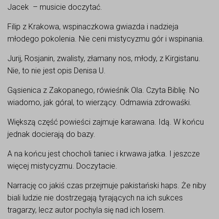
Jacek – musicie doczytać.
Filip z Krakowa, wspinaczkowa gwiazda i nadzieja
młodego pokolenia. Nie ceni mistycyzmu gór i wspinania.
Jurij, Rosjanin, zwalisty, złamany nos, młody, z Kirgistanu.
Nie, to nie jest opis Denisa U.
Gąsienica z Zakopanego, rówieśnik Ola. Czyta Biblię. No
wiadomo, jak góral, to wierzący. Odmawia zdrowaśki.
Większą część powieści zajmuje karawana. Idą. W końcu
jednak docierają do bazy.
A na końcu jest chocholi taniec i krwawa jatka. I jeszcze
więcej mistycyzmu. Doczytacie.
Narrację co jakiś czas przejmuje pakistański haps. Że niby
biali ludzie nie dostrzegają tyrających na ich sukces
tragarzy, lecz autor pochyla się nad ich losem.