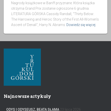
Nagrody książkowe w Banff przyznane. Która książka
otrzyma Grand Prix zostanie ogłoszone 6 grudnia.
LITERATURA GÓRSKA Cassidy Randall, “Thirty Below:
The Harrowing and Heroic Story of the First All-Women’s
Ascent of Denali”, Harry N. Abrams
Dowiedz się więcej
Najnowsze artykuły
ODYS I ODYSEUSZ, BEATA SŁAMA
23 lipca 2026