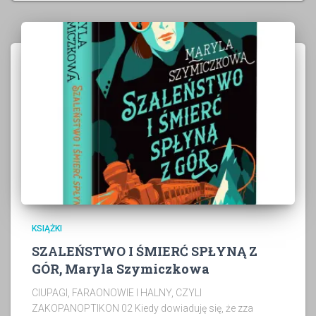
KSIĄŻKI
SZALEŃSTWO I ŚMIERĆ SPŁYNĄ Z
GÓR, Maryla Szymiczkowa
CIUPAGI, FARAONOWIE I HALNY, CZYLI
ZAKOPANOPTIKON 02 Kiedy dowiaduję się, że zza