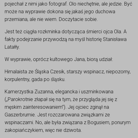
pojechał z nimi jako fotograf. Olo niechętnie, ale jedzie. Być
może na wyprawie dokona się jakaś jego duchowa
przemiana, ale nie wiem. Doczytacie sobie.
Jest też ciągła rozkminka dotycząca śmierci ojca Ola. A
fakty podejrzanie przywodzą na myśl historię Stanisława
Latałły.
W wyprawie, oprócz kultowego Jana, biorą udział:
Himalaista ze Śląska Czesik, starszy wspinacz, niepozorny,
korpulentny, gada po śląsku.
Kamerzystka Zuzanna, elegancka i uszminkowana
(„Parokrotnie złapał się na tym, że przygląda jej się z
męskim zainteresowaniem”). Jej ojciec zginął na
Gaszerbrumie. Jest rozczarowana związkami ze
wspinaczami. No, ale była związana z Bogusiem, ponurym
zakopiańczykiem, więc nie dziwota.