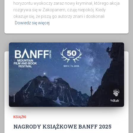
horyzontu wyskoczy zaraz nowy kryminał, którego akcja
rozgrywa się w Zakopanem, czuję niepokój. Kiedy
okazuje się, że piszą go autorzy znani i doskonali
Dowiedz się więcej
KSIĄŻKI
NAGRODY KSIĄŻKOWE BANFF 2025