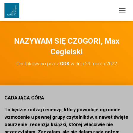
PRZEŁ
NAZYWAM SIĘ CZOGORI, Max
Cegielski
Opublikowano przez
GDK
w dniu
29 marca 2022
GADAJĄCA GÓRA
To będzie rodzaj recenzji, który powoduje ogromne
wzmożenie u pewnej grupy czytelników, a nawet święte
oburzenie: recenzja książki, której właściwie nie
przeczytałam. Zaczęłam, ale nie dałam rady, potem