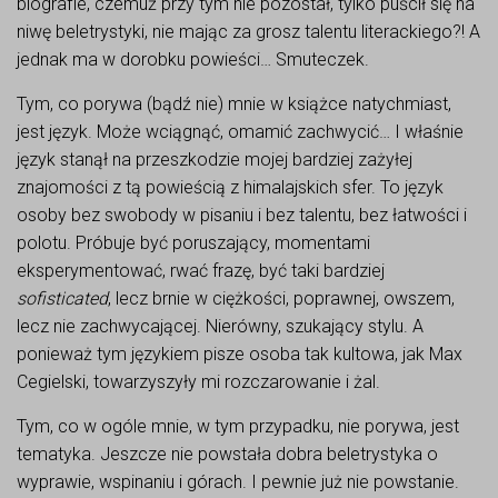
biografie, czemuż przy tym nie pozostał, tylko puścił się na
niwę beletrystyki, nie mając za grosz talentu literackiego?! A
jednak ma w dorobku powieści… Smuteczek.
Tym, co porywa (bądź nie) mnie w książce natychmiast,
jest język. Może wciągnąć, omamić zachwycić… I właśnie
język stanął na przeszkodzie mojej bardziej zażyłej
znajomości z tą powieścią z himalajskich sfer. To język
osoby bez swobody w pisaniu i bez talentu, bez łatwości i
polotu. Próbuje być poruszający, momentami
eksperymentować, rwać frazę, być taki bardziej
sofisticated
, lecz brnie w ciężkości, poprawnej, owszem,
lecz nie zachwycającej. Nierówny, szukający stylu. A
ponieważ tym językiem pisze osoba tak kultowa, jak Max
Cegielski, towarzyszyły mi rozczarowanie i żal.
Tym, co w ogóle mnie, w tym przypadku, nie porywa, jest
tematyka. Jeszcze nie powstała dobra beletrystyka o
wyprawie, wspinaniu i górach. I pewnie już nie powstanie.