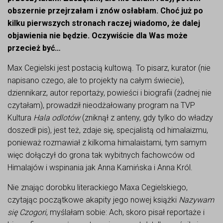
obszernie przejrzałam i znów osłabłam. Choć już po
kilku pierwszych stronach raczej wiadomo, że dalej
objawienia nie będzie. Oczywiście dla Was może
przecież być…
Max Cegielski jest postacią kultową. To pisarz, kurator (nie
napisano czego, ale to projekty na całym świecie),
dziennikarz, autor reportaży, powieści i biografii (żadnej nie
czytałam), prowadził nieodżałowany program na TVP
Kultura
Hala odlotów
(zniknął z anteny, gdy tylko do władzy
doszedł pis), jest też, zdaje się, specjalistą od himalaizmu,
ponieważ rozmawiał z kilkoma himalaistami, tym samym
więc dołączył do grona tak wybitnych fachowców od
Himalajów i wspinania jak Anna Kamińska i Anna Król.
Nie znając dorobku literackiego Maxa Cegielskiego,
czytając początkowe akapity jego nowej książki
Nazywam
się Czogori
, myślałam sobie: Ach, skoro pisał reportaże i