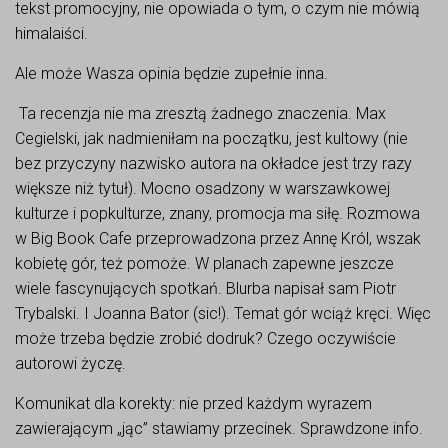
tekst promocyjny, nie opowiada o tym, o czym nie mówią
himalaiści.
Ale może Wasza opinia będzie zupełnie inna.
Ta recenzja nie ma zresztą żadnego znaczenia. Max
Cegielski, jak nadmieniłam na początku, jest kultowy (nie
bez przyczyny nazwisko autora na okładce jest trzy razy
większe niż tytuł). Mocno osadzony w warszawkowej
kulturze i popkulturze, znany, promocja ma siłę. Rozmowa
w Big Book Cafe przeprowadzona przez Annę Król, wszak
kobietę gór, też pomoże. W planach zapewne jeszcze
wiele fascynujących spotkań. Blurba napisał sam Piotr
Trybalski. I Joanna Bator (sic!). Temat gór wciąż kręci. Więc
może trzeba będzie zrobić dodruk? Czego oczywiście
autorowi życzę.
Komunikat dla korekty: nie przed każdym wyrazem
zawierającym „jąc” stawiamy przecinek. Sprawdzone info.