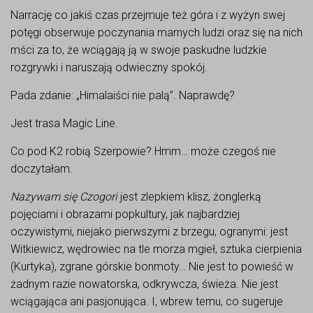
Narrację co jakiś czas przejmuje też góra i z wyżyn swej
potęgi obserwuje poczynania marnych ludzi oraz się na nich
mści za to, że wciągają ją w swoje paskudne ludzkie
rozgrywki i naruszają odwieczny spokój.
Pada zdanie: „Himalaiści nie palą”. Naprawdę?
Jest trasa Magic Line.
Co pod K2 robią Szerpowie? Hmm… może czegoś nie
doczytałam.
Nazywam się Czogori
jest zlepkiem klisz, żonglerką
pojęciami i obrazami popkultury, jak najbardziej
oczywistymi, niejako pierwszymi z brzegu, ogranymi: jest
Witkiewicz, wędrowiec na tle morza mgieł, sztuka cierpienia
(Kurtyka), zgrane górskie bonmoty… Nie jest to powieść w
żadnym razie nowatorska, odkrywcza, świeża. Nie jest
wciągająca ani pasjonująca. I, wbrew temu, co sugeruje